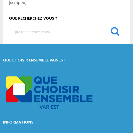
[scrapeo]
QUE RECHERCHEZ VOUS ?
S
e
a
S
r
c
E
QUE CHOISIR ENSEMBLE VAR-EST
h
f
A
o
r
R
:
C
H
INFORMATIONS