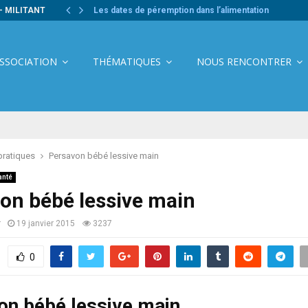
- MILITANT
Les dates de péremption dans l’alimentation
ASSOCIATION
THÉMATIQUES
NOUS RENCONTRER
pratiques
Persavon bébé lessive main
anté
on bébé lessive main
r
19 janvier 2015
3237
0
on bébé lessive main