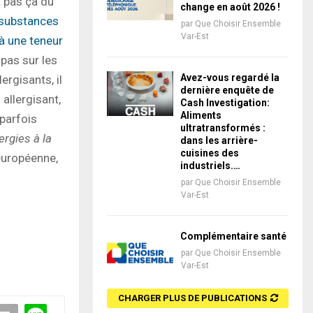
t pas ça du
change en août 2026 !
substances
par
Que Choisir Ensemble
Var-Est
 à une teneur
 pas sur les
Avez-vous regardé la
rgisants, il
dernière enquête de
allergisant,
Cash Investigation:
Aliments
 parfois
ultratransformés :
ergies à la
dans les arrière-
cuisines des
européenne,
industriels.…
par
Que Choisir Ensemble
Var-Est
Complémentaire santé
par
Que Choisir Ensemble
Var-Est
CHARGER PLUS DE PUBLICATIONS