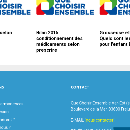
selon
Bilan 2015
Grossesse et 
conditionnement des
Quels sont le
médicaments selon
pour l’enfant 
prescrire
NS
CONTACT
Que Choisir Ensemble Var-Est (
 permanences
Boulevard de la Mer, 83600 Fréj
ésion
hérent ?
E-MAIL
[nous contacter]
ous ?