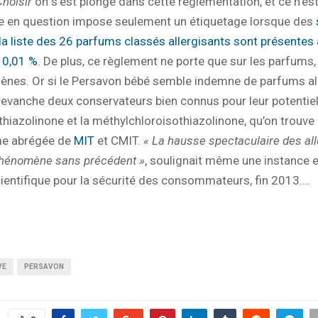
hoisir
on s’est plongé dans cette réglementation, et ce n’es
xte en question impose seulement un étiquetage lorsque des
 la liste des 26 parfums classés allergisants sont présentes
 0,01 %
. De plus, ce règlement ne porte que sur les parfums,
gènes. Or si le Persavon bébé semble indemne de parfums alle
revanche deux conservateurs bien connus pour leur potentiel 
thiazolinone et la méthylchloroisothiazolinone, qu’on trouve
me abrégée de
MIT
et CMIT.
« La hausse spectaculaire des all
phénomène sans précédent »
, soulignait même une instance 
ientifique pour la sécurité des consommateurs, fin 2013….
VE
PERSAVON