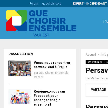
s codes barres internationaux
Forum
quechoisir.org
EXPERT - INDÉPENDANT 
L’
L'ASSOCIATION
Accueil
info 
Venez nous rencontrer
info pratiques
S
ce week-end à Fréjus
Persav
par
Que Choisir Ensemble
Var-Est
par
Michel Texie
PARTAGE
Rejoignez-nous sur
Facebook pour
échanger et agir
ensemble !
Persav