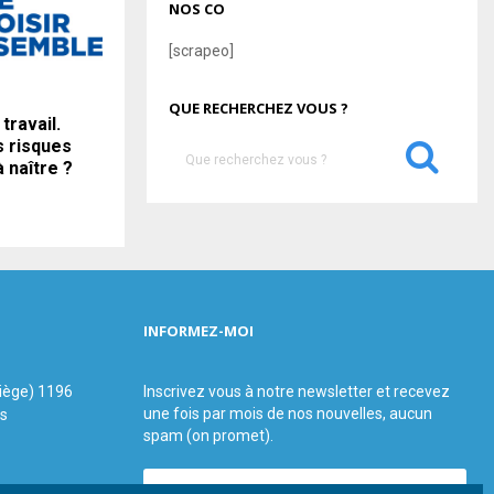
NOS CO
[scrapeo]
QUE RECHERCHEZ VOUS ?
travail.
s risques
S
à naître ?
e
a
S
r
c
E
h
f
A
o
INFORMEZ-MOI
r
R
:
C
siège) 1196
Inscrivez vous à notre newsletter et recevez
une fois par mois de nos nouvelles, aucun
us
H
spam (on promet).