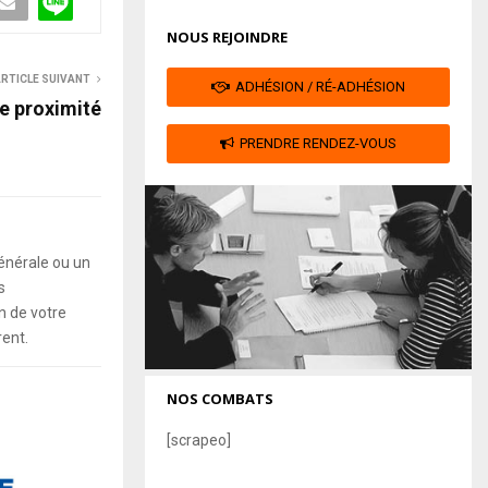
NOUS REJOINDRE
RTICLE SUIVANT
ADHÉSION / RÉ-ADHÉSION
de proximité
PRENDRE RENDEZ-VOUS
énérale ou un
s
 de votre
rent.
NOS COMBATS
[scrapeo]