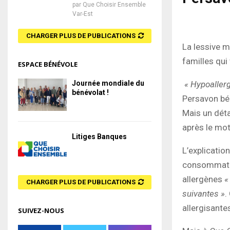
par
Que Choisir Ensemble
Var-Est
CHARGER PLUS DE PUBLICATIONS
La lessive m
familles qui 
ESPACE BÉNÉVOLE
« Hypoaller
Journée mondiale du
bénévolat !
Persavon béb
Mais un déta
après le mot
Litiges Banques
L’explicatio
consommateu
allergènes
«
CHARGER PLUS DE PUBLICATIONS
suivantes »
.
allergisante
SUIVEZ-NOUS