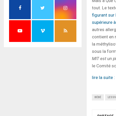
Mais à
Que C
tout. Le te
figurant sur
supérieure à
autres aller
contient en 
la méthyliso
sous la for
MIT est un 
le Comité sc
lire la suite :
BÉBÉ
LESSI