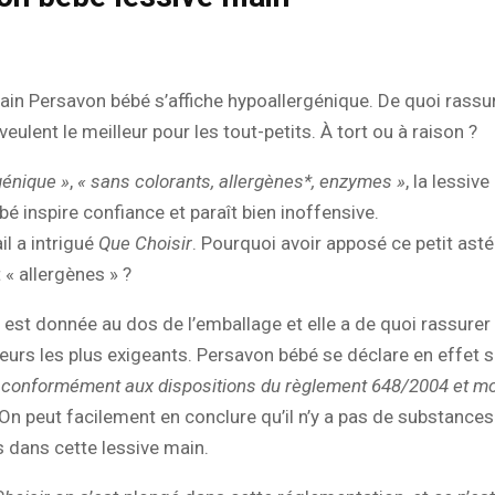
ain Persavon bébé s’affiche hypoallergénique. De quoi rassur
veulent le meilleur pour les tout-petits. À tort ou à raison ?
génique »
,
« sans colorants, allergènes*, enzymes »
, la lessiv
é inspire confiance et paraît bien inoffensive.
il a intrigué
Que Choisir
. Pourquoi avoir apposé ce petit asté
 « allergènes » ?
n est donnée au dos de l’emballage et elle a de quoi rassurer
rs les plus exigeants. Persavon bébé se déclare en effet 
 conformément aux dispositions du règlement 648/2004 et mo
 On peut facilement en conclure qu’il n’y a pas de substances
s dans cette lessive main.