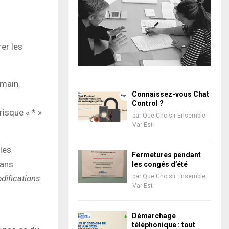
er les
e main
Connaissez-vous Chat
Control ?
risque « * »
par
Que Choisir Ensemble
Var-Est
 les
Fermetures pendant
sans
les congés d’été
par
Que Choisir Ensemble
difications
Var-Est
Démarchage
téléphonique : tout