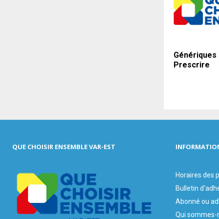
Génériques 
Prescrire
QUE CHOISIR ENSEMBLE VAR-EST
INFORMATIO
Horaires des
Bulletin d'adh
Abonné ou ad
Qui sommes-n