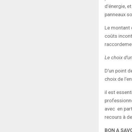
d’énergie, e
panneaux sol
Le montant 
coûts incont
raccordemen
Le choix d’u
D’un point d
choix de l’en
il est essent
professionne
avec en part
recours à de
BON A SAV