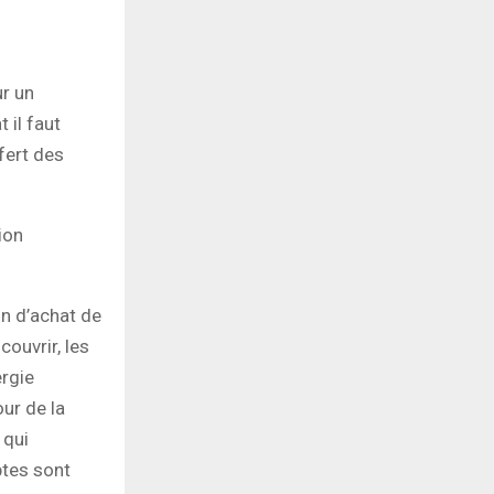
ur un
 il faut
fert des
ion
on d’achat de
couvrir, les
ergie
our de la
 qui
ptes sont