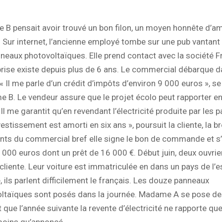
B pensait avoir trouvé un bon filon, un moyen honnête d’am
e. Sur internet, l’ancienne employé tombe sur une pub vantant
neaux photovoltaïques. Elle prend contact avec la société Fr
prise existe depuis plus de 6 ans. Le commercial débarque d
 « Il me parle d’un crédit d’impôts d’environ 9 000 euros », s
B. Le vendeur assure que le projet écolo peut rapporter en
 Il me garantit qu’en revendant l’électricité produite par les 
estissement est amorti en six ans », poursuit la cliente, la b
ts du commercial bref elle signe le bon de commande et s
 000 euros dont un prêt de 16 000 €. Début juin, deux ouvri
 cliente. Leur voiture est immatriculée en dans un pays de l’e
, ils parlent difficilement le français. Les douze panneaux
ltaïques sont posés dans la journée. Madame A se pose de
 que l’année suivante la revente d’électricité ne rapporte qu