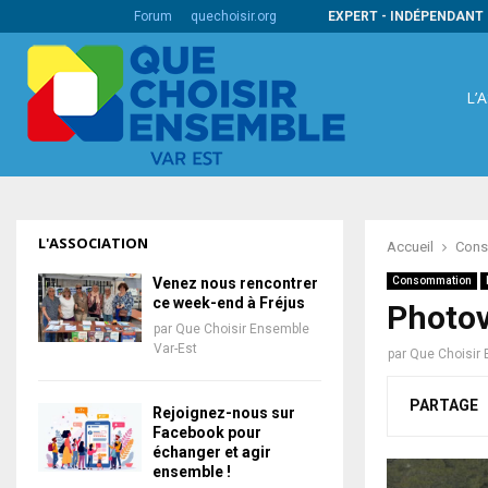
s codes barres internationaux
Forum
quechoisir.org
EXPERT - INDÉPENDANT 
L’
L'ASSOCIATION
Accueil
Cons
Venez nous rencontrer
Consommation
ce week-end à Fréjus
Photov
par
Que Choisir Ensemble
Var-Est
par
Que Choisir 
PARTAGE
Rejoignez-nous sur
Facebook pour
échanger et agir
ensemble !