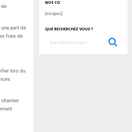
NOS CO
n de
[scrapeo]
 une part de
QUE RECHERCHEZ VOUS ?
es frais de
S
e
a
S
r
c
E
fier lors du
h
f
ances.
A
o
r
R
:
 chantier
C
vement
H