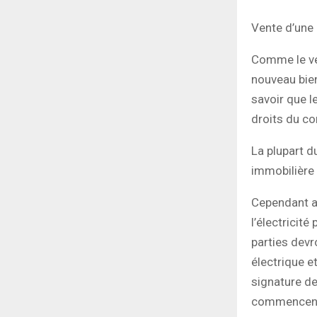
Vente d’une
Comme le ven
nouveau bien
savoir que l
droits du con
La plupart d
immobilière 
Cependant af
l’électricité
parties devr
électrique e
signature de
commencent 