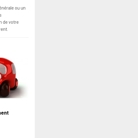
énérale ou un
s
 de votre
rent.
ent