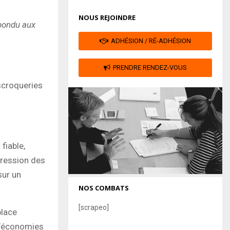
NOUS REJOINDRE
épondu aux
ADHÉSION / RÉ-ADHÉSION
PRENDRE RENDEZ-VOUS
scroqueries
fiable,
pression des
sur un
NOS COMBATS
[scrapeo]
place
 d’économies