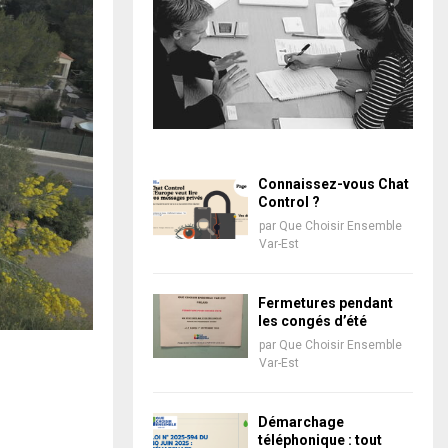
Connaissez-vous Chat
Control ?
par
Que Choisir Ensemble
Var-Est
Fermetures pendant
les congés d’été
par
Que Choisir Ensemble
Var-Est
Démarchage
téléphonique : tout