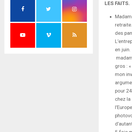
LES FAITS.
Madame 
retrait
des pan
L’entre
en juin.
madame 
gros : «
mon inv
argumen
pour 24
chez la
l’Europe
photovo
d’autant