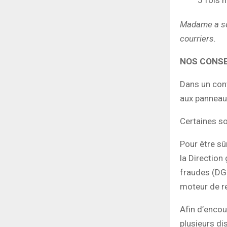
5 fois 
Madame a se 
courriers.
NOS CONSE
Dans un cont
aux panneaux
Certaines soc
Pour être sû
la Direction
fraudes (DG
moteur de r
Afin d’encou
plusieurs di