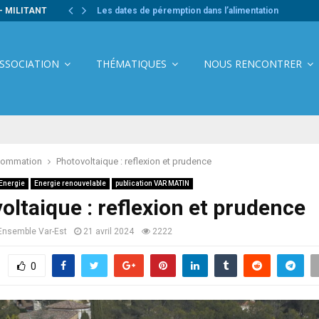
- MILITANT
Les dates de péremption dans l’alimentation
ASSOCIATION
THÉMATIQUES
NOUS RENCONTRER
ommation
Photovoltaique : reflexion et prudence
Energie
Energie renouvelable
publication VAR MATIN
oltaique : reflexion et prudence
Ensemble Var-Est
21 avril 2024
2222
0