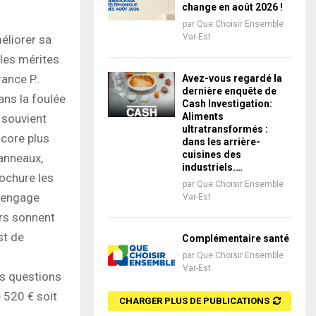
change en août 2026 !
par
Que Choisir Ensemble
Var-Est
éliorer sa
 les mérites
ance P..
Avez-vous regardé la
dernière enquête de
ans la foulée
Cash Investigation:
Aliments
e souvient
ultratransformés :
core plus
dans les arrière-
cuisines des
panneaux,
industriels.…
rochure les
par
Que Choisir Ensemble
’engage
Var-Est
ers sonnent
st de
Complémentaire santé
par
Que Choisir Ensemble
Var-Est
s questions
e 520 € soit
CHARGER PLUS DE PUBLICATIONS