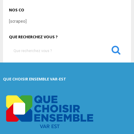
NOS CO
[scrapeo]
QUE RECHERCHEZ VOUS ?
S
e
a
S
r
c
E
QUE CHOISIR ENSEMBLE VAR-EST
h
f
A
o
r
R
:
C
H