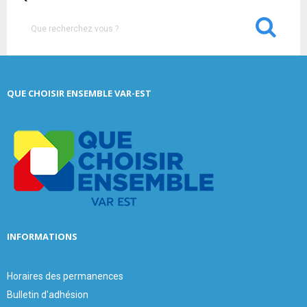
S
e
a
S
r
c
E
QUE CHOISIR ENSEMBLE VAR-EST
h
f
A
o
r
R
:
C
H
INFORMATIONS
Horaires des permanences
Bulletin d'adhésion