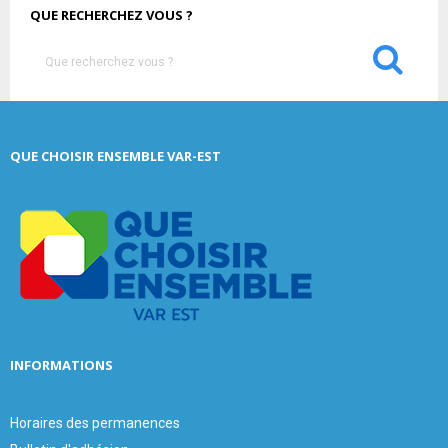
QUE RECHERCHEZ VOUS ?
S
e
a
S
r
c
E
QUE CHOISIR ENSEMBLE VAR-EST
h
f
A
o
r
R
:
C
H
INFORMATIONS
Horaires des permanences