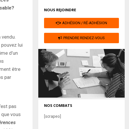
nsable?
NOUS REJOINDRE
ADHÉSION / RÉ-ADHÉSION
a vendu.
PRENDRE RENDEZ-VOUS
 pouvez lui
time d’un
es
mment être
és par
NOS COMBATS
’est pas
s que vous
[scrapeo]
érences