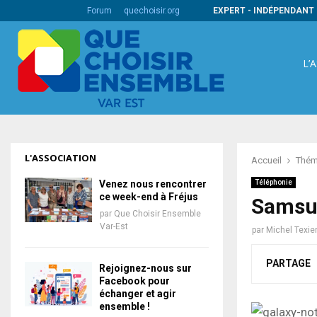
s codes barres internationaux
Forum
quechoisir.org
EXPERT - INDÉPENDANT 
L’
L'ASSOCIATION
Accueil
Thém
Venez nous rencontrer
Téléphonie
ce week-end à Fréjus
Samsun
par
Que Choisir Ensemble
Var-Est
par
Michel Texie
PARTAGE
Rejoignez-nous sur
Facebook pour
échanger et agir
ensemble !