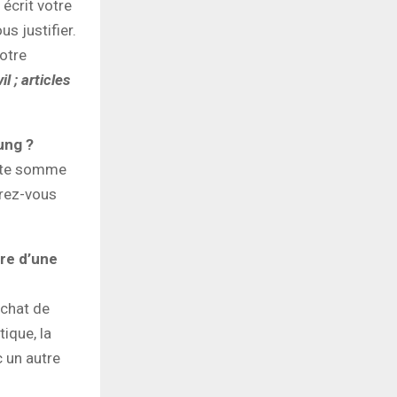
 écrit votre
s justifier.
otre
l ; articles
ung ?
ette somme
urez-vous
re d’une
achat de
tique, la
c un autre