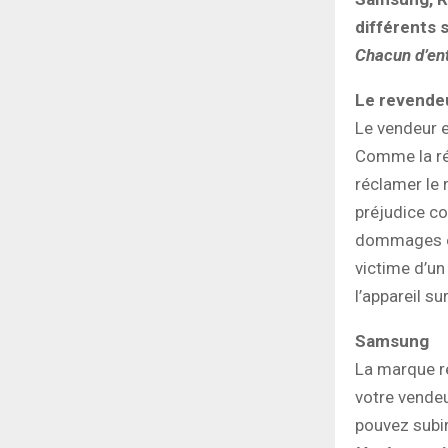
différents 
Chacun d’ent
Le revende
Le vendeur e
Comme la rép
réclamer le 
préjudice c
dommages et
victime d’un
l’appareil su
Samsung
La marque ré
votre vendeu
pouvez subir