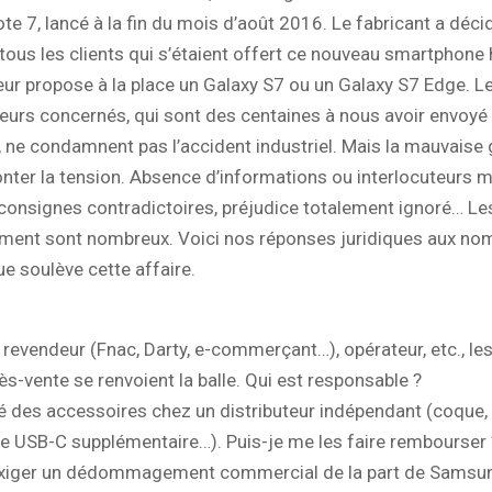
te 7, lancé à la fin du mois d’août 2016. Le fabricant a déci
ous les clients qui s’étaient offert ce nouveau smartphone 
ur propose à la place un Galaxy S7 ou un Galaxy S7 Edge. L
rs concernés, qui sont des centaines à nous avoir envoyé 
ne condamnent pas l’accident industriel. Mais la mauvaise 
onter la tension. Absence d’informations ou interlocuteurs m
consignes contradictoires, préjudice totalement ignoré… Le
ent sont nombreux. Voici nos réponses juridiques aux no
e soulève cette affaire.
revendeur (Fnac, Darty, e-commerçant…), opérateur, etc., les
ès-vente se renvoient la balle. Qui est responsable ?
té des accessoires chez un distributeur indépendant (coque,
le USB-C supplémentaire…). Puis-je me les faire rembourser 
exiger un dédommagement commercial de la part de Samsu