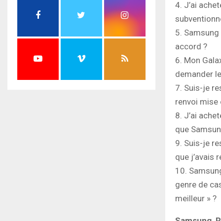
4. J’ai ache
subventionné
5. Samsung a
accord ?
6. Mon Gala
demander l
7. Suis-je r
renvoi mise
8. J’ai ach
que Samsung 
9. Suis-je r
que j’avais 
10. Samsung
genre de cas,
meilleur » ?
Samsung, Re