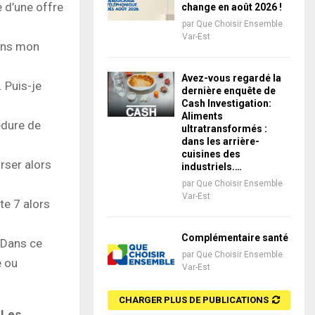
 d’une offre
change en août 2026 !
par
Que Choisir Ensemble
Var-Est
sans mon
Avez-vous regardé la
 Puis-je
dernière enquête de
Cash Investigation:
Aliments
édure de
ultratransformés :
dans les arrière-
cuisines des
rser alors
industriels.…
par
Que Choisir Ensemble
Var-Est
te 7 alors
Complémentaire santé
 Dans ce
par
Que Choisir Ensemble
e ou
Var-Est
CHARGER PLUS DE PUBLICATIONS
 Les