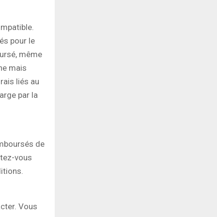
ompatible.
tés pour le
oursé, même
one mais
ais liés au
arge par la
emboursés de
rtez-vous
itions.
acter. Vous