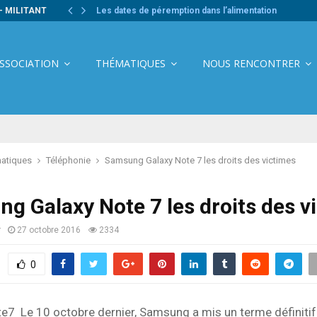
- MILITANT
Les dates de péremption dans l’alimentation
ASSOCIATION
THÉMATIQUES
NOUS RENCONTRER
atiques
Téléphonie
Samsung Galaxy Note 7 les droits des victimes
g Galaxy Note 7 les droits des v
r
27 octobre 2016
2334
0
Le 10 octobre dernier, Samsung a mis un terme définitif 