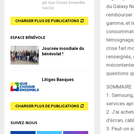
par
Que Choisir Ensemble
du Galaxy No
Var-Est
rembourser t
CHARGER PLUS DE PUBLICATIONS
gamme, et le
consommateu
ESPACE BÉNÉVOLE
témoignage, 
crise fait m
Journée mondiale du
bénévolat !
renseignés, 
mécontentem
questions qu
Litiges Banques
SOMMAIRE
1. Samsung, 
services apr
CHARGER PLUS DE PUBLICATIONS
2. J’ai ache
d’écran, câb
SUIVEZ-NOUS
3. Peut-on 