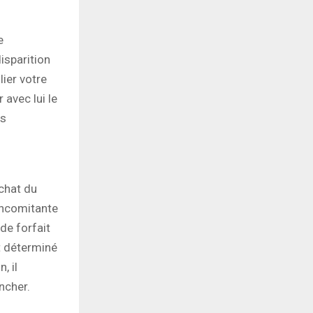
e
isparition
lier votre
avec lui le
us
achat du
oncomitante
 de forfait
nt déterminé
, il
ncher.