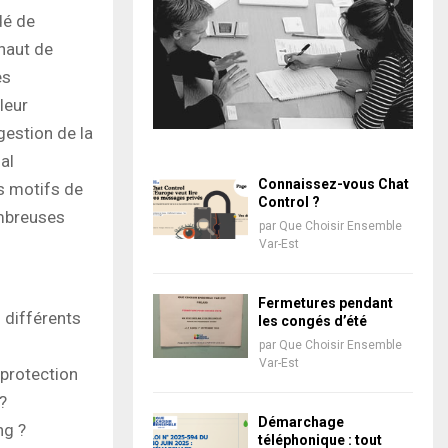
dé de
haut de
es
leur
gestion de la
al
Connaissez-vous Chat
s motifs de
Control ?
mbreuses
par
Que Choisir Ensemble
Var-Est
Fermetures pendant
 différents
les congés d’été
par
Que Choisir Ensemble
Var-Est
 protection
?
Démarchage
ng ?
téléphonique : tout