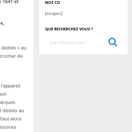
s 1641 et
NOS CO
[scrapeo]
e,
QUE RECHERCHEZ VOUS ?
S
e
 dédiés » au
a
procher de
S
r
c
E
h
f
A
o
’appareil.
r
R
ion
:
marques
C
t dédiés au
H
 faut alors
ssoires.