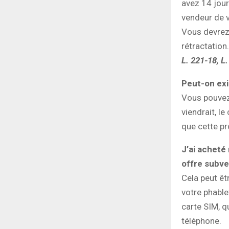
avez 14 jours
vendeur de v
Vous devrez 
rétractation
L. 221-18, L
Peut-on ex
Vous pouvez
viendrait, l
que cette pr
J’ai acheté
offre subve
Cela peut êt
votre phable
carte SIM, q
téléphone.