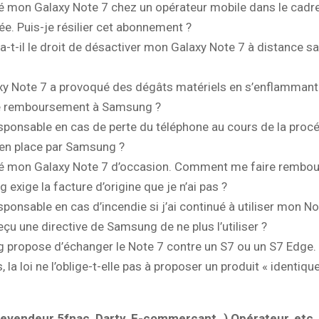
té mon Galaxy Note 7 chez un opérateur mobile dans le cadre
e. Puis-je résilier cet abonnement ?
-t-il le droit de désactiver mon Galaxy Note 7 à distance 
xy Note 7 a provoqué des dégâts matériels en s’enflammant.
e remboursement à Samsung ?
esponsable en cas de perte du téléphone au cours de la proc
 en place par Samsung ?
eté mon Galaxy Note 7 d’occasion. Comment me faire rembou
exige la facture d’origine que je n’ai pas ?
esponsable en cas d’incendie si j’ai continué à utiliser mon No
reçu une directive de Samsung de ne plus l’utiliser ?
 propose d’échanger le Note 7 contre un S7 ou un S7 Edge.
 la loi ne l’oblige-t-elle pas à proposer un produit « identiqu
vendeur 5fnac, Darty, E-commerçant..) Opérateur, etc.