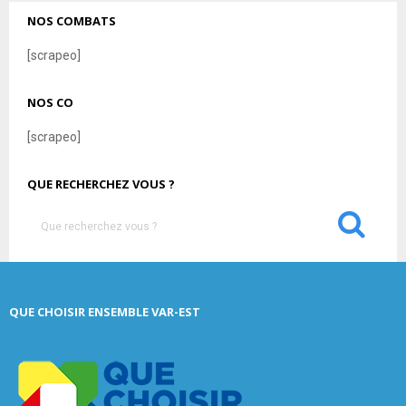
NOS COMBATS
[scrapeo]
NOS CO
[scrapeo]
QUE RECHERCHEZ VOUS ?
S
e
a
S
r
c
E
QUE CHOISIR ENSEMBLE VAR-EST
h
f
A
o
r
R
: