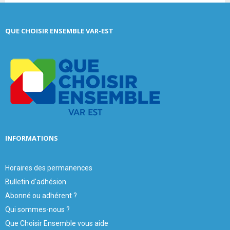
S
r
c
E
QUE CHOISIR ENSEMBLE VAR-EST
h
f
A
o
r
R
:
C
H
INFORMATIONS
Horaires des permanences
Bulletin d'adhésion
Abonné ou adhérent ?
Qui sommes-nous ?
Que Choisir Ensemble vous aide