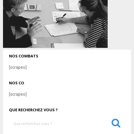
NOS COMBATS
[scrapeo]
NOS CO
[scrapeo]
QUE RECHERCHEZ VOUS ?
S
e
a