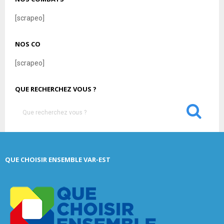
[scrapeo]
NOS CO
[scrapeo]
QUE RECHERCHEZ VOUS ?
S
e
a
S
r
c
E
QUE CHOISIR ENSEMBLE VAR-EST
h
f
A
o
r
R
:
C