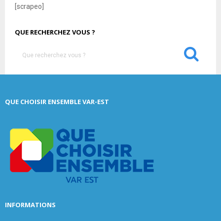
[scrapeo]
QUE RECHERCHEZ VOUS ?
S
e
a
S
r
c
E
QUE CHOISIR ENSEMBLE VAR-EST
h
f
A
o
r
R
:
C
H
INFORMATIONS