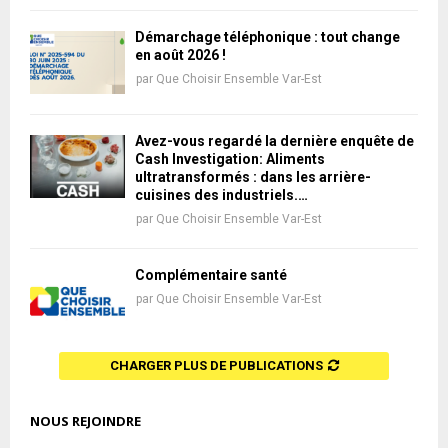
Démarchage téléphonique : tout change
en août 2026 !
par
Que Choisir Ensemble Var-Est
Avez-vous regardé la dernière enquête de
Cash Investigation: Aliments
ultratransformés : dans les arrière-
cuisines des industriels.…
par
Que Choisir Ensemble Var-Est
Complémentaire santé
par
Que Choisir Ensemble Var-Est
CHARGER PLUS DE PUBLICATIONS
NOUS REJOINDRE