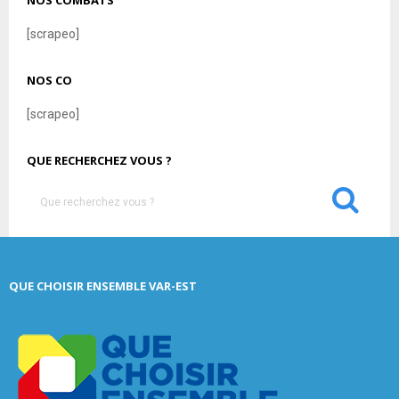
NOS COMBATS
[scrapeo]
NOS CO
[scrapeo]
QUE RECHERCHEZ VOUS ?
S
e
a
S
r
c
E
QUE CHOISIR ENSEMBLE VAR-EST
h
f
A
o
r
R
:
C