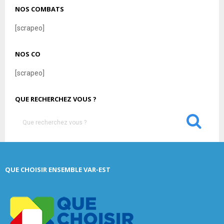
NOS COMBATS
[scrapeo]
NOS CO
[scrapeo]
QUE RECHERCHEZ VOUS ?
S
e
a
S
r
c
E
QUE CHOISIR ENSEMBLE VAR-EST
h
f
A
o
r
R
: