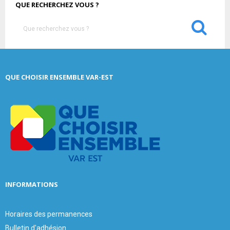
QUE RECHERCHEZ VOUS ?
S
e
a
S
r
c
E
QUE CHOISIR ENSEMBLE VAR-EST
h
f
A
o
r
R
:
C
H
INFORMATIONS
Horaires des permanences
Bulletin d'adhésion