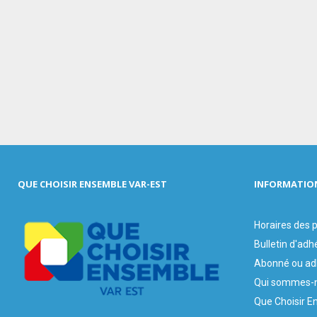
QUE CHOISIR ENSEMBLE VAR-EST
INFORMATIO
Horaires des
Bulletin d'adh
Abonné ou ad
Qui sommes-n
Que Choisir E