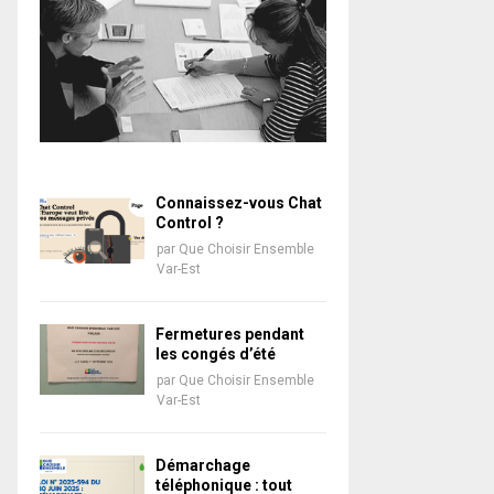
Connaissez-vous Chat
Control ?
par
Que Choisir Ensemble
Var-Est
Fermetures pendant
les congés d’été
par
Que Choisir Ensemble
Var-Est
Démarchage
téléphonique : tout