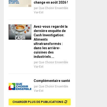
change en août 2026 !
par
Que Choisir Ensemble
Var-Est
Avez-vous regardé la
dernière enquête de
Cash Investigation:
Aliments
ultratransformés :
dans les arrière-
cuisines des
industriels.…
par
Que Choisir Ensemble
Var-Est
Complémentaire santé
par
Que Choisir Ensemble
Var-Est
CHARGER PLUS DE PUBLICATIONS