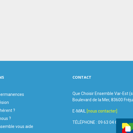
NS
CONTACT
Que Choisir Ensemble Var-Est (
 permanences
Boulevard de la Mer, 83600 Fréj
ésion
hérent ?
E-MAIL
[nous contacter]
ous ?
TÉLÉPHONE : 09 63 04 60 44
nsemble vous aide