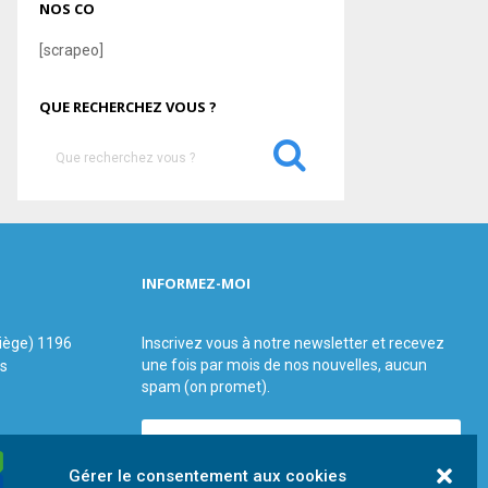
NOS CO
[scrapeo]
QUE RECHERCHEZ VOUS ?
S
e
a
S
r
c
E
h
INFORMEZ-MOI
f
A
o
r
R
siège) 1196
Inscrivez vous à notre newsletter et recevez
:
une fois par mois de nos nouvelles, aucun
us
C
spam (on promet).
H
Gérer le consentement aux cookies