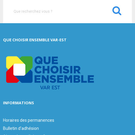
S
e
a
S
r
c
E
QUE CHOISIR ENSEMBLE VAR-EST
h
f
A
o
r
R
:
C
H
INFORMATIONS
Horaires des permanences
Bulletin d'adhésion