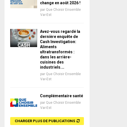
change en août 2026 !
par
Que Choisir Ensemble
Var-Est
Avez-vous regardé la
dernière enquête de
Cash Investigation:
Aliments
ultratransformés :
dans les arrière-
cuisines des
industriels.…
par
Que Choisir Ensemble
Var-Est
Complémentaire santé
par
Que Choisir Ensemble
Var-Est
CHARGER PLUS DE PUBLICATIONS