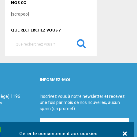
NOS CO
[scrapeo]
QUE RECHERCHEZ VOUS ?
S
e
a
S
r
c
E
h
INFORMEZ-MOI
f
A
o
r
R
siège) 1196
Inscrivez vous à notre newsletter et recevez
:
une fois par mois de nos nouvelles, aucun
us
C
spam (on promet).
H
Gérer le consentement aux cookies