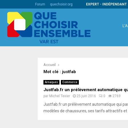
s codes barres internationaux
Forum
quechoisir.org
EXPERT - INDÉPENDANT 
L’
Accueil
Mot clé : justfab
Arnaques
Commerce
Justfab.fr un prélèvement automatique q
par
Michel Texier
25 juin 2016
0
2769
Justfab.fr un prélèvement automatique qui pass
modèles de chaussures, ses tarifs attractifs et