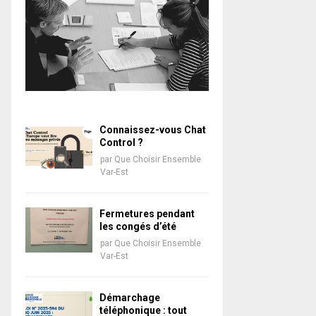
Connaissez-vous Chat
Control ?
par
Que Choisir Ensemble
Var-Est
Fermetures pendant
les congés d’été
par
Que Choisir Ensemble
Var-Est
Démarchage
téléphonique : tout