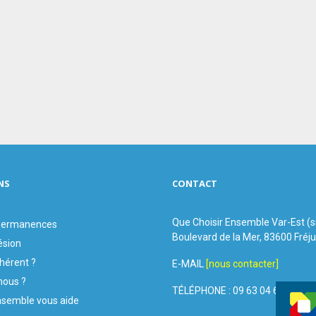
NS
CONTACT
Que Choisir Ensemble Var-Est (
 permanences
Boulevard de la Mer, 83600 Fréj
ésion
hérent ?
E-MAIL
[nous contacter]
ous ?
TÉLÉPHONE : 09 63 04 60 44
nsemble vous aide