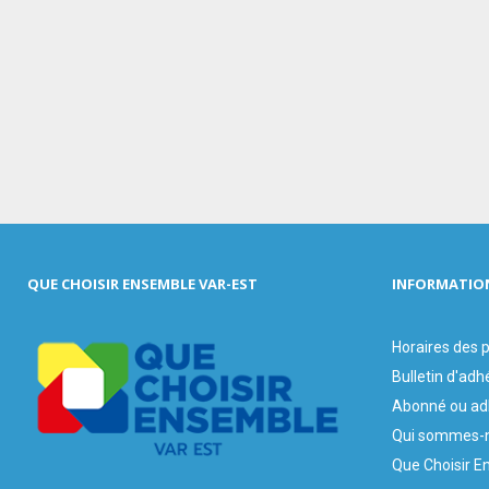
QUE CHOISIR ENSEMBLE VAR-EST
INFORMATIO
Horaires des
Bulletin d'adh
Abonné ou ad
Qui sommes-n
Que Choisir E