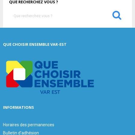
QUE RECHERCHEZ VOUS ?
S
e
a
S
r
c
E
QUE CHOISIR ENSEMBLE VAR-EST
h
f
A
o
r
R
:
C
H
INFORMATIONS
Horaires des permanences
Bulletin d'adhésion