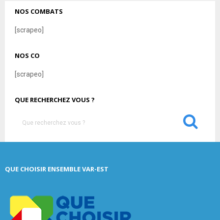
NOS COMBATS
[scrapeo]
NOS CO
[scrapeo]
QUE RECHERCHEZ VOUS ?
S
e
a
S
r
c
E
QUE CHOISIR ENSEMBLE VAR-EST
h
f
A
o
r
R
: