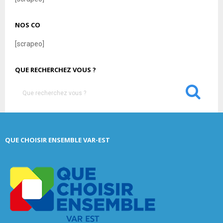
NOS CO
[scrapeo]
QUE RECHERCHEZ VOUS ?
S
e
a
S
r
c
E
QUE CHOISIR ENSEMBLE VAR-EST
h
f
A
o
r
R
:
C
H