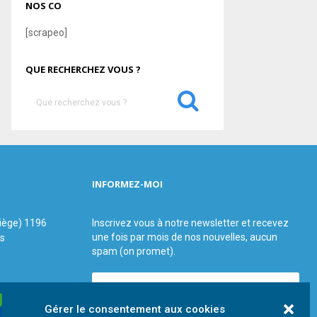
NOS CO
[scrapeo]
QUE RECHERCHEZ VOUS ?
S
e
a
S
r
c
E
h
INFORMEZ-MOI
f
A
o
r
R
siège) 1196
Inscrivez vous à notre newsletter et recevez
:
une fois par mois de nos nouvelles, aucun
us
C
spam (on promet).
H
Gérer le consentement aux cookies