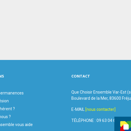
NS
CONTACT
Que Choisir Ensemble Var-Est (
 permanences
Boulevard de la Mer, 83600 Fréj
ésion
hérent ?
E-MAIL
[nous contacter]
ous ?
TÉLÉPHONE : 09 63 04 60 44
nsemble vous aide