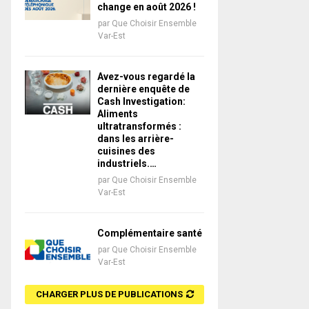
change en août 2026 !
par
Que Choisir Ensemble
Var-Est
Avez-vous regardé la
dernière enquête de
Cash Investigation:
Aliments
ultratransformés :
dans les arrière-
cuisines des
industriels.…
par
Que Choisir Ensemble
Var-Est
Complémentaire santé
par
Que Choisir Ensemble
Var-Est
CHARGER PLUS DE PUBLICATIONS