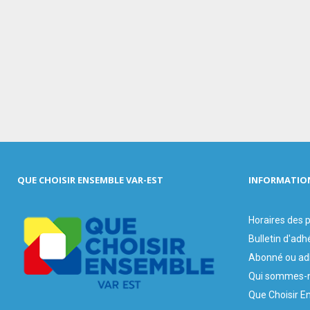
QUE CHOISIR ENSEMBLE VAR-EST
INFORMATIO
Horaires des
Bulletin d'adh
Abonné ou ad
Qui sommes-n
Que Choisir E