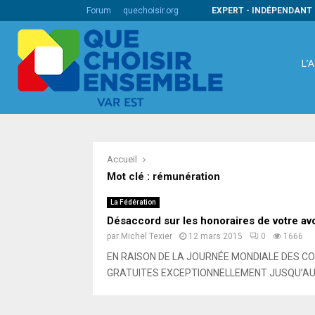
s codes barres internationaux
Forum
quechoisir.org
EXPERT - INDÉPENDANT 
L’
Accueil
Mot clé : rémunération
La Fédération
Désaccord sur les honoraires de votre av
par
Michel Texier
12 mars 2015
0
1666
EN RAISON DE LA JOURNÉE MONDIALE DES 
GRATUITES EXCEPTIONNELLEMENT JUSQU’AU 12 