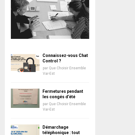
Connaissez-vous Chat
Control ?
par
Que Choisir Ensemble
Var-Est
Fermetures pendant
les congés d’été
par
Que Choisir Ensemble
Var-Est
Démarchage
téléphonique : tout