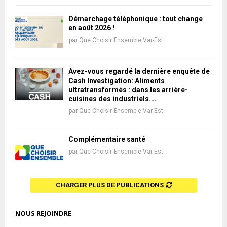
Démarchage téléphonique : tout change
en août 2026 !
par
Que Choisir Ensemble Var-Est
Avez-vous regardé la dernière enquête de
Cash Investigation: Aliments
ultratransformés : dans les arrière-
cuisines des industriels.…
par
Que Choisir Ensemble Var-Est
Complémentaire santé
par
Que Choisir Ensemble Var-Est
CHARGER PLUS DE PUBLICATIONS
NOUS REJOINDRE