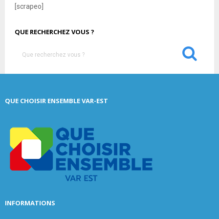
[scrapeo]
QUE RECHERCHEZ VOUS ?
S
e
a
S
r
c
E
QUE CHOISIR ENSEMBLE VAR-EST
h
f
A
o
r
R
:
C
H
INFORMATIONS