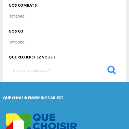
NOS COMBATS
[scrapeo]
NOS CO
[scrapeo]
QUE RECHERCHEZ VOUS ?
S
e
a
S
r
c
E
QUE CHOISIR ENSEMBLE VAR-EST
h
f
A
o
r
R
: