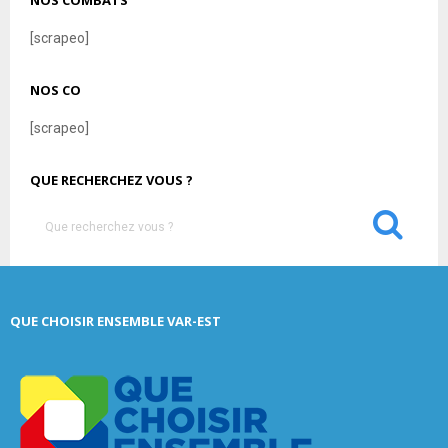
NOS COMBATS
[scrapeo]
NOS CO
[scrapeo]
QUE RECHERCHEZ VOUS ?
S
e
a
S
r
c
E
QUE CHOISIR ENSEMBLE VAR-EST
h
f
A
o
r
R
:
C