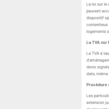
La loi sur l
peuvent acc
dispositif s
contentieux 
logements s
La TVA sur 
La TVA à tau
d’aménagemen
devis signés
date, même s
Procédure s
Les particul
extension j