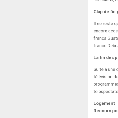
Clap de fin 
Il ne reste 
encore accep
francs Gusta
francs Debu
La fin des 
Suite à une 
télévision d
programmes.
téléspectate
Logement
Recours pos