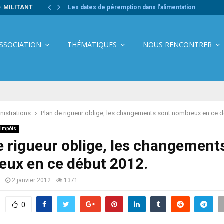
- MILITANT
Les dates de péremption dans l’alimentation
ASSOCIATION
THÉMATIQUES
NOUS RENCONTRER
nistrations
Plan de rigueur oblige, les changements sont nombreux en ce d
Impôts
e rigueur oblige, les changement
ux en ce début 2012.
r
2 janvier 2012
1371
0