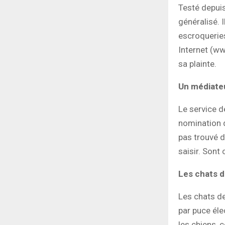
Testé depuis
généralisé. 
escroqueries
Internet (ww
sa plainte.
Un médiateu
Le service d
nomination 
pas trouvé d
saisir. Sont
Les chats d
Les chats de
par puce éle
les chiens, 