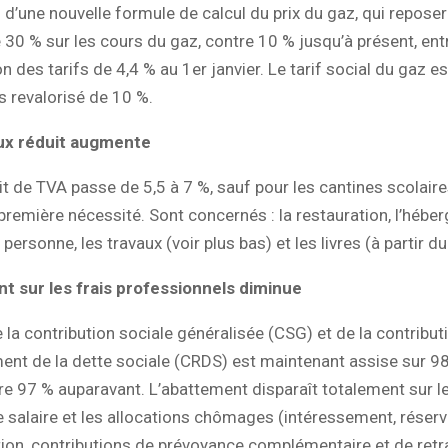
n d’une nouvelle formule de calcul du prix du gaz, qui repos
 30 % sur les cours du gaz, contre 10 % jusqu’à présent, ent
 des tarifs de 4,4 % au 1er janvier. Le tarif social du gaz es
revalorisé de 10 %.
ux réduit augmente
it de TVA passe de 5,5 à 7 %, sauf pour les cantines scolaire
première nécessité. Sont concernés : la restauration, l’hébe
 personne, les travaux (voir plus bas) et les livres (à partir du 
t sur les frais professionnels diminue
e la contribution sociale généralisée (CSG) et de la contribut
nt de la dette sociale (CRDS) est maintenant assise sur 9
tre 97 % auparavant. L’abattement disparaît totalement sur l
e salaire et les allocations chômages (intéressement, réserv
tion, contributions de prévoyance complémentaire et de retr