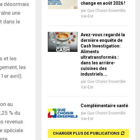
change en août 2026 !
era désormais
par
Que Choisir Ensemble
raîne une
Var-Est
t dans le
Avez-vous regardé la
dernière enquête de
Cash Investigation:
Aliments
ultratransformés :
s et les
dans les arrière-
rgement, les
cuisines des
industriels.…
1er avril).
par
Que Choisir Ensemble
Var-Est
ion au
Complémentaire santé
8,25 % du
par
Que Choisir Ensemble
Var-Est
es revenus
e spéciale
CHARGER PLUS DE PUBLICATIONS
aite