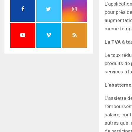
L’applicatio
pour près de
augmentation
même temps 
La TVA à ta
Le taux rédu
produits de 
services à la
L’abattemen
L’assiette d
rembourseme
salaire, con
autres que l
de participa