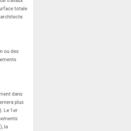
 de travaux
urface totale
 architecte
on ou des
ipements
sement dans
ernera plus
. Le 1er
ssements
, la