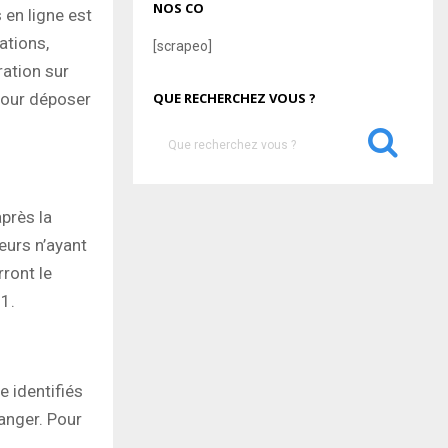
NOS CO
 en ligne est
ations,
[scrapeo]
ration sur
 pour déposer
QUE RECHERCHEZ VOUS ?
S
e
a
S
r
près la
c
E
h
urs n’ayant
f
A
rront le
o
1.
r
R
:
C
H
e identifiés
ranger. Pour