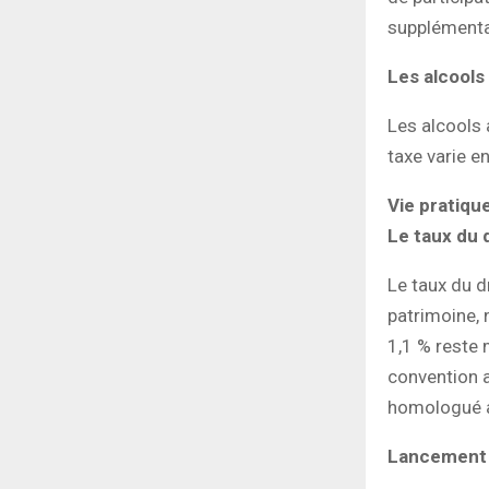
supplémentai
Les alcools
Les alcools 
taxe varie e
Vie pratiqu
Le taux du 
Le taux du d
patrimoine, 
1,1 % reste 
convention a
homologué ap
Lancement d