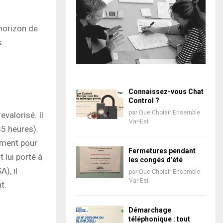
’horizon de
s
Connaissez-vous Chat
Control ?
par
Que Choisir Ensemble
valorisé. Il
Var-Est
35 heures).
mment pour
Fermetures pendant
 lui porté à
les congés d’été
), il
par
Que Choisir Ensemble
Var-Est
t.
Démarchage
téléphonique : tout