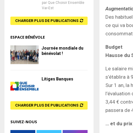
par
Que Choisir Ensemble
Augmentati
Var-Est
Des habituel
CHARGER PLUS DE PUBLICATIONS
ce qui va bo
consommate
ESPACE BÉNÉVOLE
Budget
Journée mondiale du
bénévolat !
Hausse du 
Le salaire m
s’établira à
Litiges Banques
Sur 1 an, la
l’évaluation 
3,44 € contr
CHARGER PLUS DE PUBLICATIONS
passera de 
SUIVEZ-NOUS
… et du pri