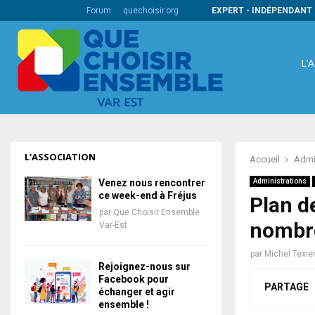
s codes barres internationaux
Forum
quechoisir.org
EXPERT - INDÉPENDANT 
L’
L'ASSOCIATION
Accueil
Admi
Venez nous rencontrer
Administrations
ce week-end à Fréjus
Plan d
par
Que Choisir Ensemble
nombre
Var-Est
par
Michel Texie
Rejoignez-nous sur
Facebook pour
PARTAGE
échanger et agir
ensemble !