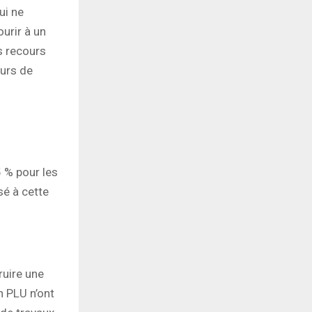
ui ne
urir à un
es recours
eurs de
 % pour les
sé à cette
ruire une
 PLU n’ont