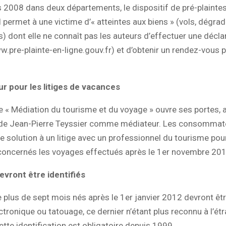
 2008 dans deux départements, le dispositif de pré-plaintes
Il permet à une victime d’« atteintes aux biens » (vols, dégrad
) dont elle ne connaît pas les auteurs d’effectuer une décla
w.pre-plainte-en-ligne.gouv.fr) et d’obtenir un rendez-vous
r pour les litiges de vacances
e « Médiation du tourisme et du voyage » ouvre ses portes, a
de Jean-Pierre Teyssier comme médiateur. Les consommate
e solution à un litige avec un professionnel du tourisme pou
 concernés les voyages effectués après le 1er novembre 201
evront être identifiés
 plus de sept mois nés après le 1er janvier 2012 devront êtr
ctronique ou tatouage, ce dernier n’étant plus reconnu à l’ét
cette identification est obligatoire depuis 1999.