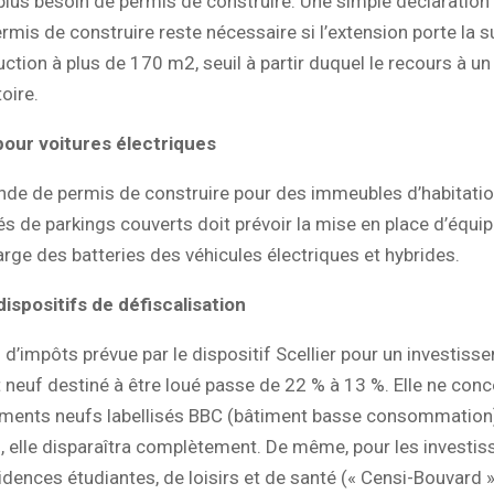
lus besoin de permis de construire. Une simple déclaration
permis de construire reste nécessaire si l’extension porte la s
uction à plus de 170 m2, seuil à partir duquel le recours à un
oire.
pour voitures électriques
de de permis de construire pour des immeubles d’habitati
s de parkings couverts doit prévoir la mise en place d’équ
arge des batteries des véhicules électriques et hybrides.
ispositifs de défiscalisation
 d’impôts prévue par le dispositif Scellier pour un investis
neuf destiné à être loué passe de 22 % à 13 %. Elle ne conc
ements neufs labellisés BBC (bâtiment basse consommation)
, elle disparaîtra complètement. De même, pour les investi
idences étudiantes, de loisirs et de santé (« Censi-Bouvard »)