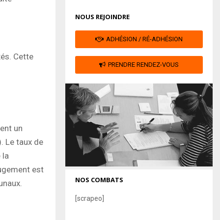
NOUS REJOINDRE
ADHÉSION / RÉ-ADHÉSION
és. Cette
PRENDRE RENDEZ-VOUS
gent un
. Le taux de
 la
jugement est
NOS COMBATS
unaux.
[scrapeo]