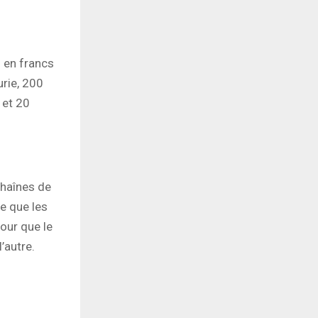
s en francs
urie, 200
 et 20
chaînes de
e que les
our que le
’autre.