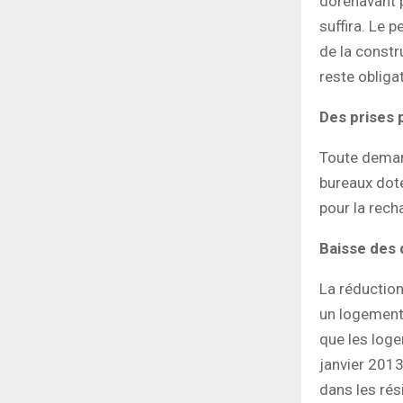
dorénavant p
suffira. Le 
de la constr
reste obligat
Des prises 
Toute deman
bureaux doté
pour la rech
Baisse des d
La réduction
un logement 
que les log
janvier 2013
dans les rés