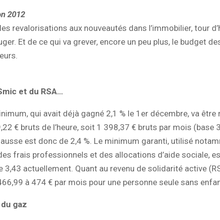
on 2012
les revalorisations aux nouveautés dans l’immobilier, tour d
uger. Et de ce qui va grever, encore un peu plus, le budget de
urs.
Smic et du RSA…
inimum, qui avait déjà gagné 2,1 % le 1er décembre, va être re
 9,22 € bruts de l’heure, soit 1 398,37 € bruts par mois (base 
 hausse est donc de 2,4 %. Le minimum garanti, utilisé nota
des frais professionnels et des allocations d’aide sociale, est
e 3,43 actuellement. Quant au revenu de solidarité active (RSA
466,99 à 474 € par mois pour une personne seule sans enfan
x du gaz