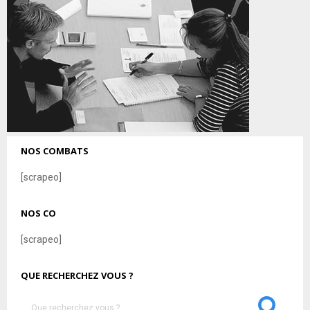
NOS COMBATS
[scrapeo]
NOS CO
[scrapeo]
QUE RECHERCHEZ VOUS ?
S