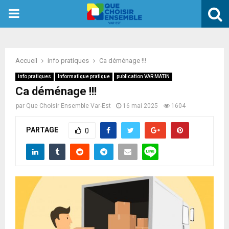
PRIMARY
MENU
Accueil
info pratiques
Ca déménage !!!
info pratiques
Informatique pratique
publication VAR MATIN
Ca déménage !!!
par
Que Choisir Ensemble Var-Est
16 mai 2025
1604
PARTAGE
0