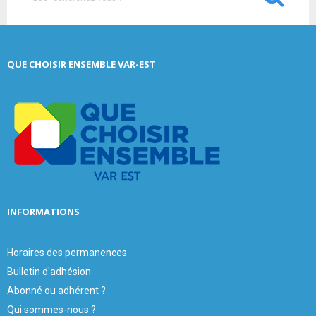
e
a
S
r
c
E
QUE CHOISIR ENSEMBLE VAR-EST
h
f
A
o
r
R
:
C
H
INFORMATIONS
Horaires des permanences
Bulletin d'adhésion
Abonné ou adhérent ?
Qui sommes-nous ?