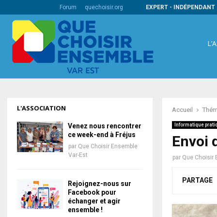
s codes barres internationaux
Forum
quechoisir.org
EXPERT - INDÉPENDANT 
L’
L'ASSOCIATION
Accueil
Thém
Venez nous rencontrer
Informatique prati
ce week-end à Fréjus
Envoi d
par
Que Choisir Ensemble
Var-Est
par
Que Choisir 
PARTAGE
Rejoignez-nous sur
Facebook pour
échanger et agir
ensemble !