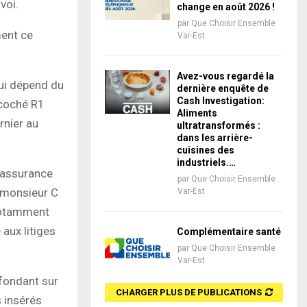
voi.
change en août 2026 !
par
Que Choisir Ensemble
ment ce
Var-Est
Avez-vous regardé la
qui dépend du
dernière enquête de
Cash Investigation:
 coché R1
Aliments
rnier au
ultratransformés :
dans les arrière-
cuisines des
industriels.…
 assurance
par
Que Choisir Ensemble
s monsieur C
Var-Est
 notamment
 aux litiges
Complémentaire santé
par
Que Choisir Ensemble
Var-Est
fondant sur
CHARGER PLUS DE PUBLICATIONS
 insérés