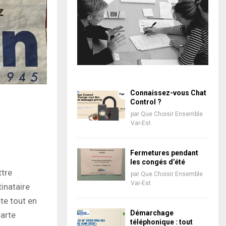
Connaissez-vous Chat
Control ?
par
Que Choisir Ensemble
Var-Est
Fermetures pendant
les congés d’été
ttre
par
Que Choisir Ensemble
Var-Est
inataire
te tout en
Démarchage
carte
téléphonique : tout