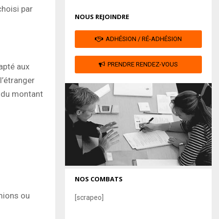
hoisi par
NOUS REJOINDRE
ADHÉSION / RÉ-ADHÉSION
PRENDRE RENDEZ-VOUS
apté aux
l’étranger
t du montant
NOS COMBATS
amions ou
[scrapeo]