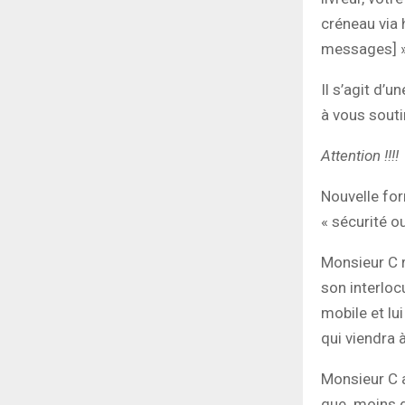
créneau via 
messages] 
Il s’agit d’
à vous souti
Attention !!!!
Nouvelle for
« sécurité ou
Monsieur C 
son interlocu
mobile et lu
qui viendra 
Monsieur C a
que moins d