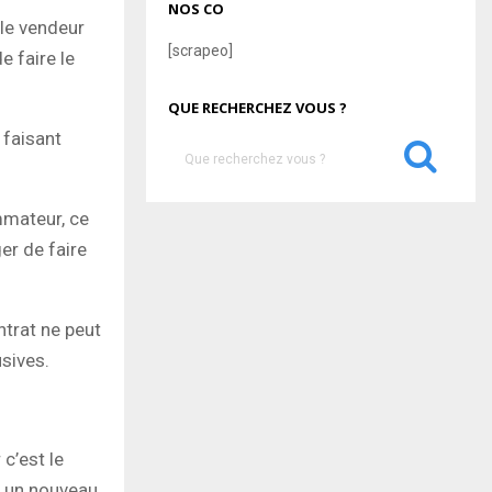
NOS CO
 le vendeur
[scrapeo]
e faire le
QUE RECHERCHEZ VOUS ?
 faisant
S
e
a
S
mmateur, ce
r
c
ger de faire
E
h
f
A
o
ntrat ne peut
r
R
:
sives.
C
H
c’est le
ir un nouveau