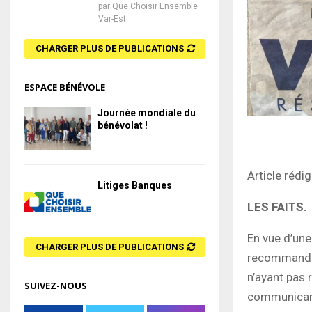
par
Que Choisir Ensemble
Var-Est
CHARGER PLUS DE PUBLICATIONS
ESPACE BÉNÉVOLE
Journée mondiale du
bénévolat !
Article rédig
Litiges Banques
LES FAITS.
En vue d’une
CHARGER PLUS DE PUBLICATIONS
recommandée
n’ayant pas 
SUIVEZ-NOUS
communicant 