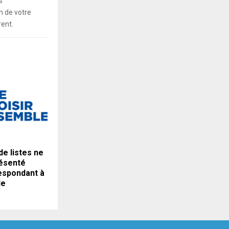
s
 de votre
rent.
e listes ne
résenté
espondant à
de