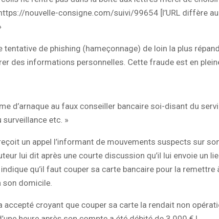
https://nouvelle-consigne.com/suivi/99654 [l’URL diffère au
»
une tentative de phishing (hameçonnage) de loin la plus répand
rer des informations personnelles. Cette fraude est en plein
me d’arnaque au faux conseiller bancaire soi-disant du serv
 surveillance etc. »
reçoit un appel l’informant de mouvements suspects sur so
teur lui dit après une courte discussion qu’il lui envoie un li
i indique qu’il faut couper sa carte bancaire pour la remettre 
à son domicile.
 accepté croyant que couper sa carte la rendait non opérati
’une heure après son compte a été débité de 3 000 € !