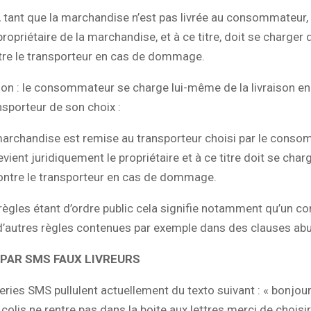
 tant que la marchandise n’est pas livrée au consommateur,
ropriétaire de la marchandise, et à ce titre, doit se charger d
tre le transporteur en cas de dommage.
on : le consommateur se charge lui-même de la livraison en
nsporteur de son choix :
marchandise est remise au transporteur choisi par le conso
vient juridiquement le propriétaire et à ce titre doit se char
contre le transporteur en cas de dommage.
règles étant d’ordre public cela signifie notamment qu’un co
d’autres règles contenues par exemple dans des clauses abu
PAR SMS FAUX LIVREURS
ies SMS pullulent actuellement du texto suivant : « bonjour 
re colis ne rentre pas dans la boite aux lettres merci de chois