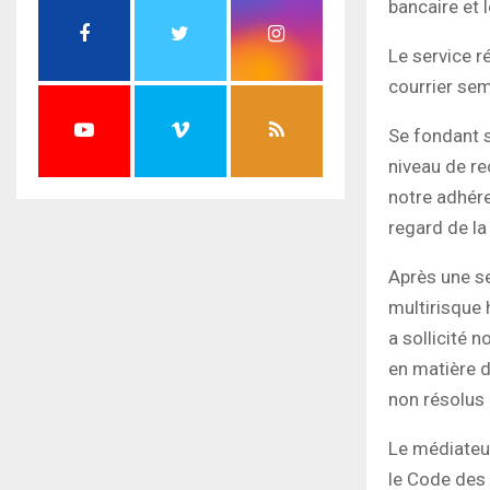
bancaire et 
Le service r
courrier semb
Se fondant s
niveau de re
notre adhére
regard de la
Après une s
multirisque 
a sollicité 
en matière de
non résolus 
Le médiateur
le Code des 