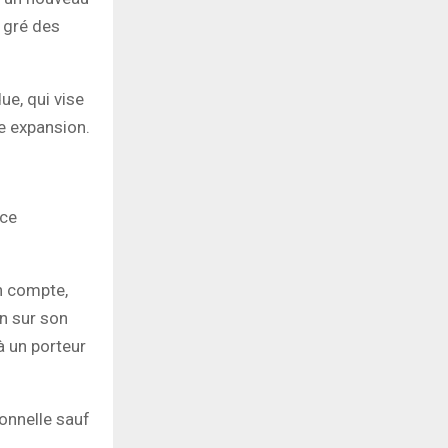
 gré des
ue, qui vise
e expansion.
ice
n compte,
en sur son
à un porteur
onnelle sauf