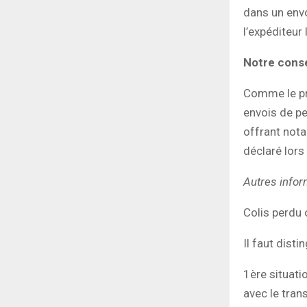
dans un env
l’expéditeur 
Notre conse
Comme le pré
envois de pe
offrant not
déclaré lors
Autres infor
Colis perdu
Il faut disti
1ère situati
avec le tran