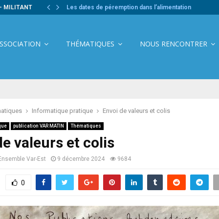
- MILITANT
Les dates de péremption dans l’alimentation
ASSOCIATION
THÉMATIQUES
NOUS RENCONTRER
atiques
Informatique pratique
Envoi de valeurs et colis
que
publication VAR MATIN
Thématiques
e valeurs et colis
Ensemble Var-Est
9 décembre 2024
9684
0