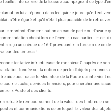
le feuillet intercalaire de la liasse accompagnant ce type d’en
éclamation lui a répondu dans les quinze jours qu’effective
lait s’être égaré et qu’il n’était plus possible de le retrouver.
ur le montant d’indemnisation en cas de perte ou d’avarie 
commandation choisi lors de l’envoi au cas particulier celui
nt a reçu un chèque de 16 € provocant « la fureur » de ce de
 valeur des timbres !
econde tentative infructueuse de monsieur C auprès de son
habitation fondée sur la notion de perte d’objets personnel
notre aide pour saisir le Médiateur de la Poste qui intervient
 courrier, colis, services financiers, pour chercher une issue
entre la Poste et ses clients.
 a refusé le remboursement de la valeur des timbres en se 
postes et communications selon lequel la valeur des objets