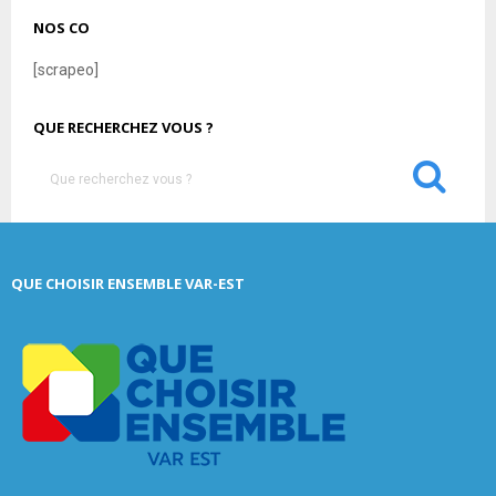
NOS CO
[scrapeo]
QUE RECHERCHEZ VOUS ?
S
e
a
S
r
c
E
QUE CHOISIR ENSEMBLE VAR-EST
h
f
A
o
r
R
:
C
H