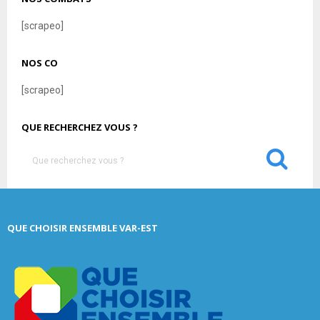
[scrapeo]
NOS CO
[scrapeo]
QUE RECHERCHEZ VOUS ?
S
e
a
S
r
c
E
QUE CHOISIR ENSEMBLE VAR-EST
h
f
A
o
r
R
:
C