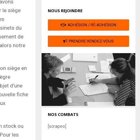
 avons
 le siège
NOUS REJOINDRE
es
ADHÉSION / RÉ-ADHÉSION
sinets du
ssement de
PRENDRE RENDEZ-VOUS
 alors notre
son siège en
tègre
bjet d’une
ouvelle fiche
aux
NOS COMBATS
n stock ou
[scrapeo]
Pour les