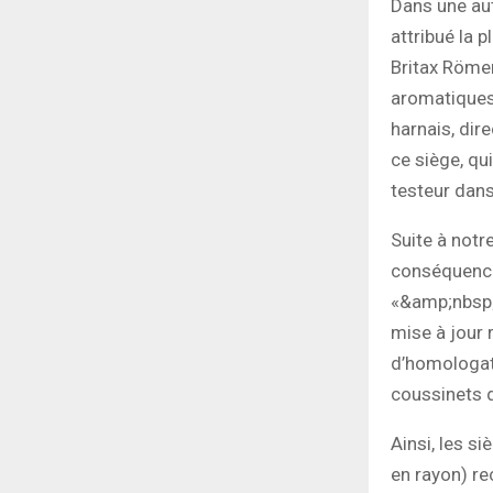
Dans une aut
attribué la 
Britax Römer
aromatiques
harnais, dir
ce siège, qui
testeur dans
Suite à notr
conséquence.
«&amp;nbsp;p
mise à jour 
d’homologati
coussinets d
Ainsi, les s
en rayon) re