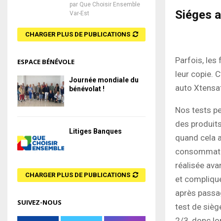
par
Que Choisir Ensemble
Siéges a
Var-Est
CHARGER PLUS DE PUBLICATIONS
Parfois, les
ESPACE BÉNÉVOLE
leur copie. 
Journée mondiale du
auto Xtensaf
bénévolat !
Nos tests p
des produit
Litiges Banques
quand cela a
consommateur
réalisée avan
CHARGER PLUS DE PUBLICATIONS
et compliqué
après passag
SUIVEZ-NOUS
test de sièg
2/3, donc lor