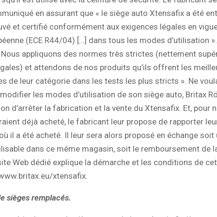
muniqué en assurant que « le siège auto Xtensafix a été en
uvé et certifié conformément aux exigences légales en vigu
péenne (ECE R44/04) […] dans tous les modes d’utilisation »
« Nous appliquons des normes très strictes (nettement supé
gales) et attendons de nos produits qu’ils offrent les meill
 de leur catégorie dans les tests les plus stricts ». Ne voul
odifier les modes d’utilisation de son siège auto, Britax 
ion d’arrêter la fabrication et la vente du Xtensafix. Et, pour 
uraient déjà acheté, le fabricant leur propose de rapporter leu
ù il a été acheté. Il leur sera alors proposé en échange soit
ilisable dans ce même magasin, soit le remboursement de la
site Web dédié explique la démarche et les conditions de cet
www.britax.eu/xtensafix.
e sièges remplacés.