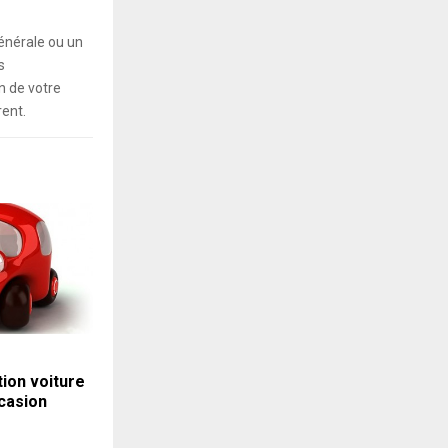
énérale ou un
s
 de votre
rent.
tion voiture
casion