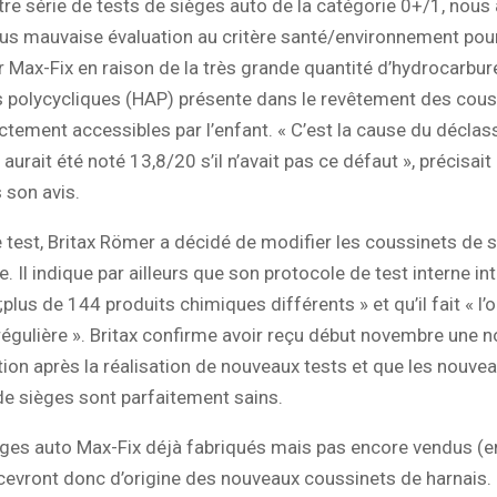
re série de tests de sièges auto de la catégorie 0+/1, nous
plus mauvaise évaluation au critère santé/environnement pour
 Max-Fix en raison de la très grande quantité d’hydrocarbur
 polycycliques (HAP) présente dans le revêtement des cous
ectement accessibles par l’enfant. « C’est la cause du décla
 aurait été noté 13,8/20 s’il n’avait pas ce défaut », précisait
 son avis.
e test, Britax Römer a décidé de modifier les coussinets de 
 Il indique par ailleurs que son protocole de test interne in
lus de 144 produits chimiques différents » et qu’il fait « l’o
régulière ». Britax confirme avoir reçu début novembre une n
on après la réalisation de nouveaux tests et que les nouve
e sièges sont parfaitement sains.
ièges auto Max-Fix déjà fabriqués mais pas encore vendus (e
cevront donc d’origine des nouveaux coussinets de harnais. 