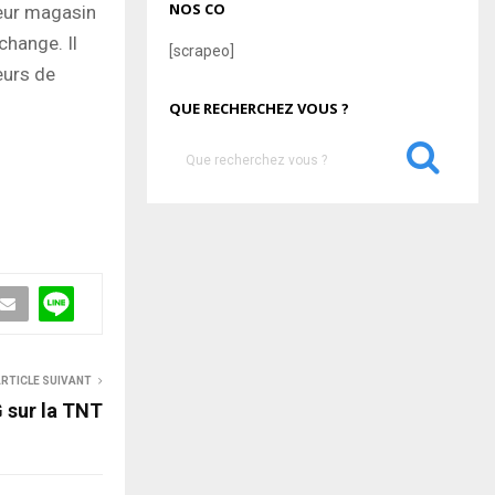
NOS CO
leur magasin
change. Il
[scrapeo]
eurs de
QUE RECHERCHEZ VOUS ?
S
e
a
S
r
c
E
h
f
A
o
r
R
:
RTICLE SUIVANT
C
G sur la TNT
H