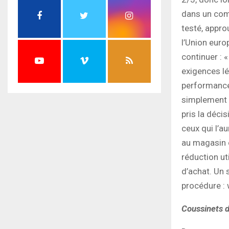
dans un com
testé, appro
l’Union euro
continuer : 
exigences lé
performances
simplement m
pris la décis
ceux qui l’a
au magasin o
réduction ut
d’achat. Un 
procédure : 
Coussinets d