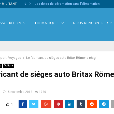
- MILITANT
Les dates de péremption dans l’alimentation
ASSOCIATION
THÉMATIQUES
NOUS RENCONTRER
sport, Voyages
Le fabricant de siéges auto Britax Römer a réagi
s
Voiture
ricant de siéges auto Britax Röme
r
15 novembre 2013
1730
1