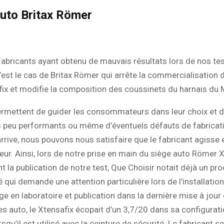
uto Britax Römer
 fabricants ayant obtenu de mauvais résultats lors de nos te
C’est le cas de Britax Römer qui arrête la commercialisation 
ix et modifie la composition des coussinets du harnais du 
ermettent de guider les consommateurs dans leur choix et d
s peu performants ou même d’éventuels défauts de fabricati
rrive, nous pouvons nous satisfaire que le fabricant agisse 
. Ainsi, lors de notre prise en main du siège auto Römer X
t la publication de notre test, Que Choisir notait déjà un pro
 qui demande une attention particulière lors de l’installation 
e en laboratoire et publication dans la dernière mise à jour
es auto, le Xtensafix écopait d’un 3,7/20 dans sa configurat
squ’il est utilisé avec la ceinture de sécurité. Le fabricant se