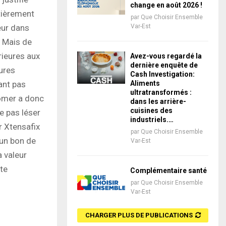
change en août 2026 !
tièrement
par
Que Choisir Ensemble
eur dans
Var-Est
. Mais de
rieures aux
Avez-vous regardé la
dernière enquête de
eures
Cash Investigation:
ant pas
Aliments
ultratransformés :
Römer a donc
dans les arrière-
cuisines des
ne pas léser
industriels.…
r Xtensafix
par
Que Choisir Ensemble
 un bon de
Var-Est
 valeur
te
Complémentaire santé
par
Que Choisir Ensemble
Var-Est
CHARGER PLUS DE PUBLICATIONS