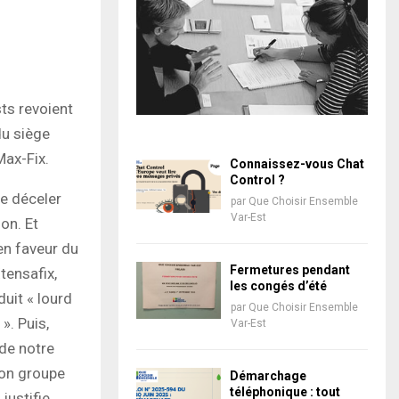
sts revoient
du siège
Max-Fix.
Connaissez-vous Chat
Control ?
e déceler
par
Que Choisir Ensemble
Var-Est
on. Et
en faveur du
Fermetures pendant
tensafix,
les congés d’été
duit « lourd
par
Que Choisir Ensemble
». Puis,
Var-Est
 de notre
ion groupe
Démarchage
téléphonique : tout
 justifie