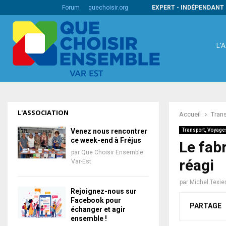
s codes barres internationaux
Forum
quechoisir.org
EXPERT - INDÉPENDANT 
L’
L'ASSOCIATION
Accueil
Tran
Venez nous rencontrer
Transport, Voyage
ce week-end à Fréjus
Le fab
par
Que Choisir Ensemble
réagi
Var-Est
par
Michel Texie
Rejoignez-nous sur
Facebook pour
PARTAGE
échanger et agir
ensemble !