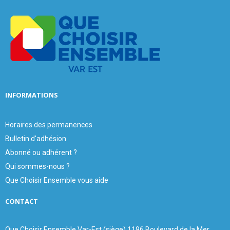
A
o
r
R
:
C
H
INFORMATIONS
Horaires des permanences
Bulletin d'adhésion
Abonné ou adhérent ?
Qui sommes-nous ?
Que Choisir Ensemble vous aide
CONTACT
Que Choisir Ensemble Var-Est (siège) 1196 Boulevard de la Mer,