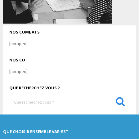
NOS COMBATS
[scrapeo]
NOS CO
[scrapeo]
QUE RECHERCHEZ VOUS ?
S
e
a
S
r
c
E
QUE CHOISIR ENSEMBLE VAR-EST
h
f