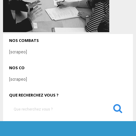
NOS COMBATS
[scrapeo]
NOS CO
[scrapeo]
QUE RECHERCHEZ VOUS ?
S
e
a
S
r
c
E