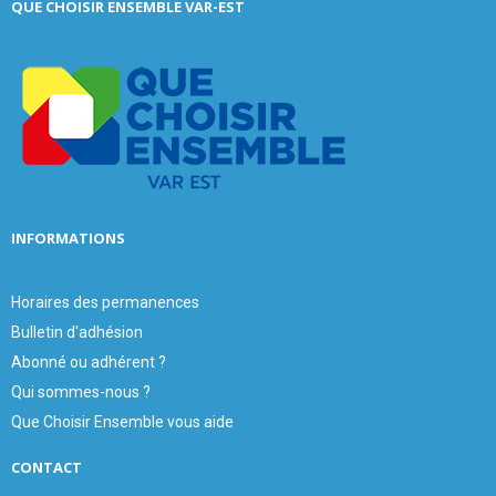
QUE CHOISIR ENSEMBLE VAR-EST
h
f
A
o
r
R
:
C
H
INFORMATIONS
Horaires des permanences
Bulletin d'adhésion
Abonné ou adhérent ?
Qui sommes-nous ?
Que Choisir Ensemble vous aide
CONTACT