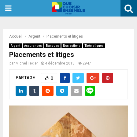
PRIMARY
MENU
Accueil
Argent
Placements et litiges
Argent
Assurances
Banques
Nos actions
Thématiques
Placements et litiges
par
Michel Texier
4 décembre 2018
2947
PARTAGE
0