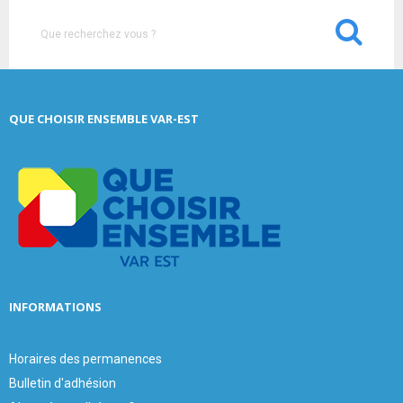
S
e
a
S
r
c
E
QUE CHOISIR ENSEMBLE VAR-EST
h
f
A
o
r
R
:
C
H
INFORMATIONS
Horaires des permanences
Bulletin d'adhésion