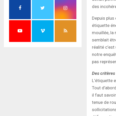
des incohére
Depuis plus
étiquette éne
mouillée, la 
semblait êtr
réalité c’es
notre enquête
pas représen
Des critères
L’étiquette 
Tout d’abord
il faut savo
tenue de rou
sollicitation