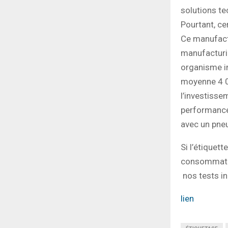
solutions te
Pourtant, ce
Ce manufactur
manufacturie
organisme i
moyenne 4 00
l’investisse
performance
avec un pneu
Si l’étiquet
consommateur
nos tests in
lien