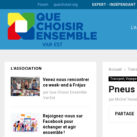
s codes barres internationaux
Forum
quechoisir.org
EXPERT - INDÉPENDANT 
L’
L'ASSOCIATION
Accueil
Tran
Venez nous rencontrer
Transport, Voyage
ce week-end à Fréjus
Pneus L
par
Que Choisir Ensemble
Var-Est
par
Michel Texie
PARTAGE
Rejoignez-nous sur
Facebook pour
échanger et agir
ensemble !