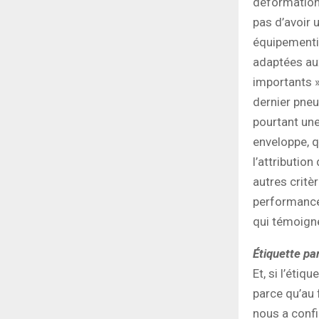
déformation…
pas d’avoir 
équipementie
adaptées au
importants »
dernier pneu
pourtant une
enveloppe, q
l’attributio
autres critè
performance 
qui témoign
Étiquette pa
Et, si l’éti
parce qu’au 
nous a confi