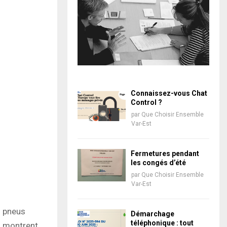
Connaissez-vous Chat
Control ?
par
Que Choisir Ensemble
Var-Est
Fermetures pendant
les congés d’été
par
Que Choisir Ensemble
Var-Est
s pneus
Démarchage
téléphonique : tout
s montrent