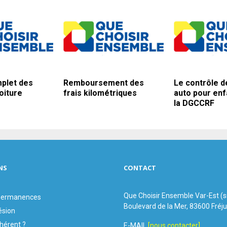
plet des
Remboursement des
Le contrôle d
oiture
frais kilométriques
auto pour enf
la DGCCRF
NS
CONTACT
Que Choisir Ensemble Var-Est (
 permanences
Boulevard de la Mer, 83600 Fréj
ésion
hérent ?
E-MAIL
[nous contacter]