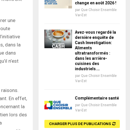
change en août 2026 !
par
Que Choisir Ensemble
Var-Est
rer une
route
Avez-vous regardé la
’initiative
dernière enquête de
Cash Investigation:
s, dans la
Aliments
que dans
ultratransformés :
dans les arrière-
’il n’est
cuisines des
industriels.…
par
Que Choisir Ensemble
Var-Est
 raisons.
nt. En effet,
Complémentaire santé
par
Que Choisir Ensemble
oncernant la
Var-Est
tien lors des
a
CHARGER PLUS DE PUBLICATIONS