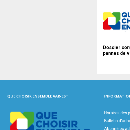
Dossier com
pannes de v
QUE CHOISIR ENSEMBLE VAR-EST
INFORMATIO
Horaires des
Bulletin d'adh
Abonné ou ad