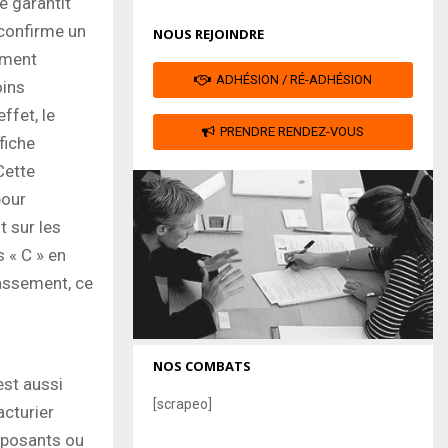
e garantit
 confirme un
NOUS REJOINDRE
ement
ADHÉSION / RÉ-ADHÉSION
oins
ffet, le
PRENDRE RENDEZ-VOUS
fiche
Cette
pour
t sur les
s « C » en
lassement, ce
NOS COMBATS
est aussi
[scrapeo]
acturier
omposants ou