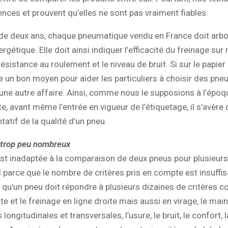
nces et prouvent qu’elles ne sont pas vraiment fiables.
 de deux ans, chaque pneumatique vendu en France doit arbo
rgétique. Elle doit ainsi indiquer l’efficacité du freinage sur 
résistance au roulement et le niveau de bruit. Si sur le papier l
e un bon moyen pour aider les particuliers à choisir des pneu
t une autre affaire. Ainsi, comme nous le supposions à l’épo
, avant même l’entrée en vigueur de l’étiquetage, il s’avère qu
tatif de la qualité d’un pneu.
 trop peu nombreux
est inadaptée à la comparaison de deux pneus pour plusieurs
 parce que le nombre de critères pris en compte est insuffisa
ir qu’un pneu doit répondre à plusieurs dizaines de critères c
te et le freinage en ligne droite mais aussi en virage, le main
s longitudinales et transversales, l’usure, le bruit, le confort, l