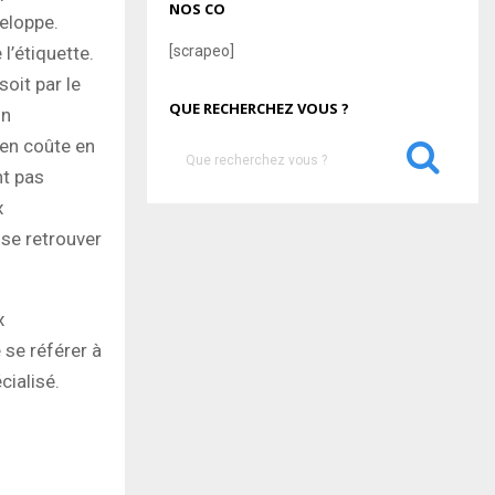
NOS CO
eloppe.
l’étiquette.
[scrapeo]
soit par le
QUE RECHERCHEZ VOUS ?
un
en coûte en
S
e
nt pas
a
x
S
r
se retrouver
c
E
h
f
A
o
x
r
R
 se référer à
:
cialisé.
C
H