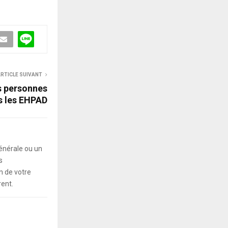
RTICLE SUIVANT
s personnes
s les EHPAD
énérale ou un
s
 de votre
rent.