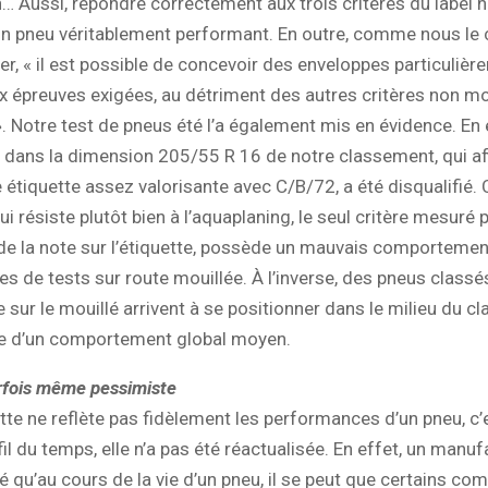
 Aussi, répondre correctement aux trois critères du label n
un pneu véritablement performant. En outre, comme nous le
r, « il est possible de concevoir des enveloppes particulièr
x épreuves exigées, au détriment des autres critères non m
. Notre test de pneus été l’a également mis en évidence. En e
 dans la dimension 205/55 R 16 de notre classement, qui af
 étiquette assez valorisante avec C/B/72, a été disqualifié. 
ui résiste plutôt bien à l’aquaplaning, le seul critère mesuré 
n de la note sur l’étiquette, possède un mauvais comportemen
res de tests sur route mouillée. À l’inverse, des pneus classé
sur le mouillé arrivent à se positionner dans le milieu du c
e d’un comportement global moyen.
rfois même pessimiste
quette ne reflète pas fidèlement les performances d’un pneu, c’
fil du temps, elle n’a pas été réactualisée. En effet, un manuf
é qu’au cours de la vie d’un pneu, il se peut que certains c