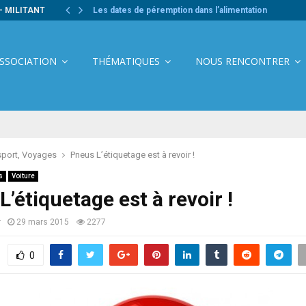
- MILITANT
Les dates de péremption dans l’alimentation
ASSOCIATION
THÉMATIQUES
NOUS RENCONTRER
sport, Voyages
Pneus L’étiquetage est à revoir !
s
Voiture
’étiquetage est à revoir !
r
29 mars 2015
2277
0