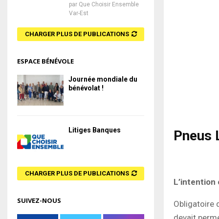
par
Que Choisir Ensemble
Var-Est
CHARGER PLUS DE PUBLICATIONS
ESPACE BÉNÉVOLE
Journée mondiale du
bénévolat !
Litiges Banques
Pneus L
CHARGER PLUS DE PUBLICATIONS
L’intention
SUIVEZ-NOUS
Obligatoire 
devait perme