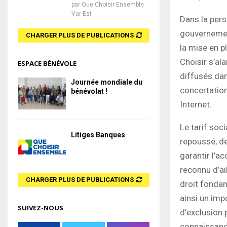
par
Que Choisir Ensemble
Var-Est
Dans la pers
gouvernemen
CHARGER PLUS DE PUBLICATIONS
la mise en pl
Choisir s’a
ESPACE BÉNÉVOLE
diffusés dan
Journée mondiale du
concertation
bénévolat !
Internet.
Le tarif soc
Litiges Banques
repoussé, d
garantir l’a
reconnu d’a
CHARGER PLUS DE PUBLICATIONS
droit fondam
ainsi un imp
SUIVEZ-NOUS
d’exclusion 
connaissanc