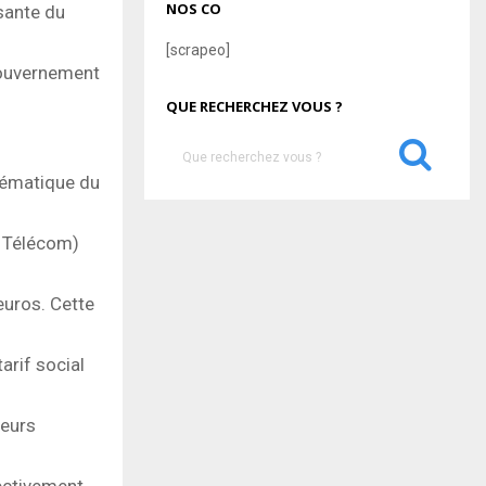
NOS CO
sante du
[scrapeo]
gouvernement
QUE RECHERCHEZ VOUS ?
S
e
blématique du
a
S
r
c
s Télécom)
E
h
f
A
euros. Cette
o
r
R
:
arif social
C
H
teurs
fectivement