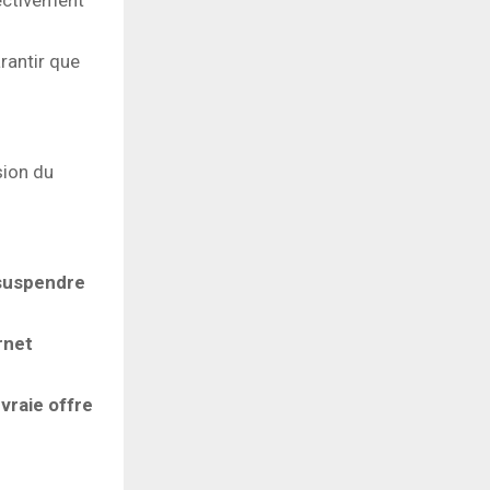
arantir que
sion du
suspendre
rnet
vraie offre