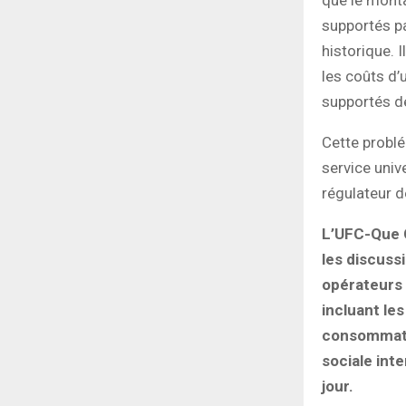
supportés pa
historique. 
les coûts d’u
supportés de
Cette probl
service univ
régulateur d
L’UFC-Que 
les discuss
opérateurs e
incluant le
consommateu
sociale inte
jour.