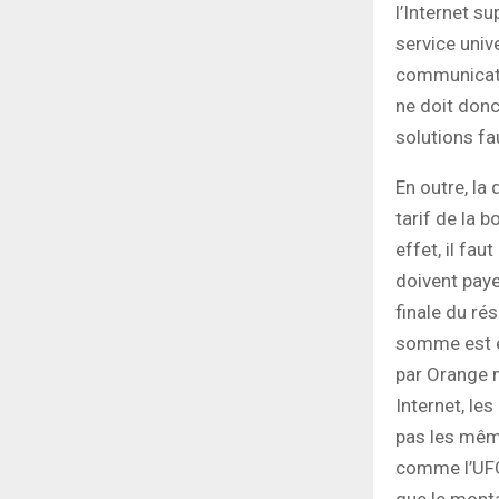
l’Internet s
service univ
communicati
ne doit don
solutions fa
En outre, la
tarif de la b
effet, il fa
doivent paye
finale du ré
somme est 
par Orange m
Internet, le
pas les mêm
comme l’UFC
que le monta