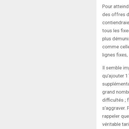
Pour atteind
des offres d
contiendraie
tous les fix
plus démunis
comme celle
lignes fixes,
Il semble im
qu’ajouter 1
supplémentai
grand nombr
difficultés ;
s’aggraver. F
rappeler que
véritable tar