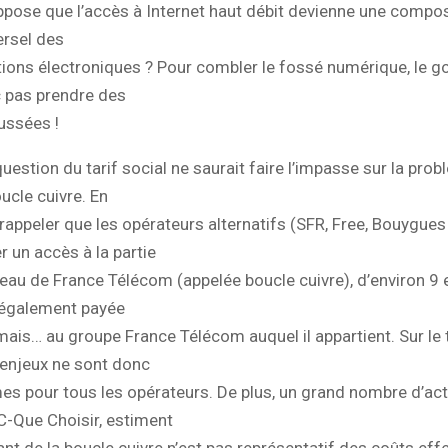
uppose que l’accès à Internet haut débit devienne une compo
ersel des
ons électroniques ? Pour combler le fossé numérique, le 
c pas prendre des
ussées !
 question du tarif social ne saurait faire l’impasse sur la pro
oucle cuivre. En
ut rappeler que les opérateurs alternatifs (SFR, Free, Bouygue
r un accès à la partie
seau de France Télécom (appelée boucle cuivre), d’environ 9 
également payée
ais… au groupe France Télécom auquel il appartient. Sur le t
s enjeux ne sont donc
es pour tous les opérateurs. De plus, un grand nombre d’ac
-Que Choisir, estiment
nt de la boucle cuivre n’est pas représentatif des coûts ef