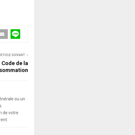
RTICLE SUIVANT
u Code de la
sommation
énérale ou un
s
 de votre
rent.