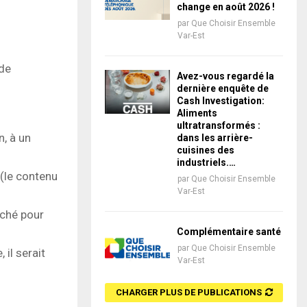
change en août 2026 !
par
Que Choisir Ensemble
Var-Est
 de
Avez-vous regardé la
dernière enquête de
Cash Investigation:
Aliments
ultratransformés :
n, à un
dans les arrière-
cuisines des
industriels.…
 (le contenu
par
Que Choisir Ensemble
Var-Est
rché pour
Complémentaire santé
par
Que Choisir Ensemble
 il serait
Var-Est
CHARGER PLUS DE PUBLICATIONS