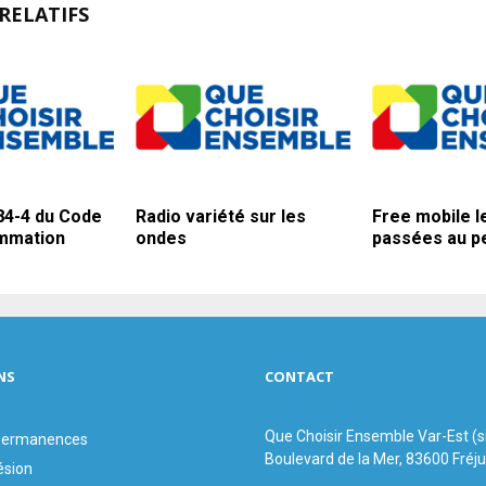
RELATIFS
-84-4 du Code
Radio variété sur les
Free mobile l
ommation
ondes
passées au pe
NS
CONTACT
Que Choisir Ensemble Var-Est (
 permanences
Boulevard de la Mer, 83600 Fréj
ésion