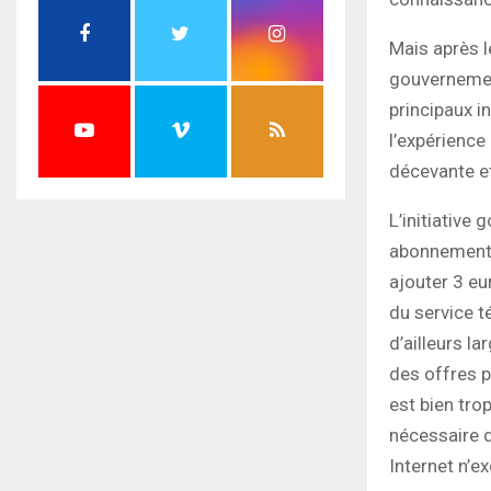
Mais après l
gouvernement
principaux i
l’expérience
décevante et
L’initiative
abonnement à
ajouter 3 eur
du service t
d’ailleurs l
des offres p
est bien trop
nécessaire qu
Internet n’e