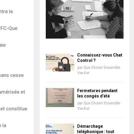
tre le
l’UFC-Que
aie
Connaissez-vous Chat
Control ?
par
Que Choisir Ensemble
Var-Est
 sans cesse
Fermetures pendant
numérisée et
les congés d’été
par
Que Choisir Ensemble
net constitue
Var-Est
 la
Démarchage
téléphonique : tout