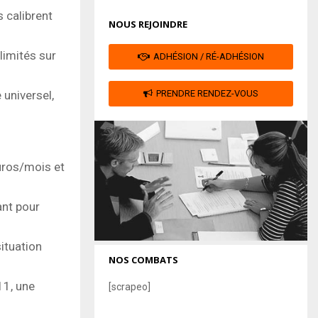
 calibrent
NOUS REJOINDRE
limités sur
ADHÉSION / RÉ-ADHÉSION
 universel,
PRENDRE RENDEZ-VOUS
euros/mois et
ant pour
situation
NOS COMBATS
11, une
[scrapeo]