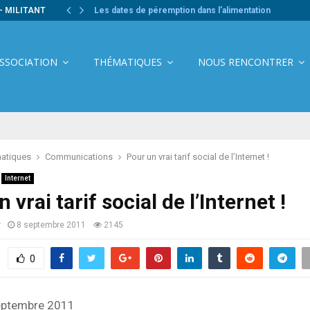
- MILITANT
Les dates de péremption dans l’alimentation
ASSOCIATION
THÉMATIQUES
NOUS RENCONTRER
atiques
Communications
Pour un vrai tarif social de l’Internet !
Internet
 vrai tarif social de l’Internet !
r
8 septembre 2011
2145
0
septembre 2011