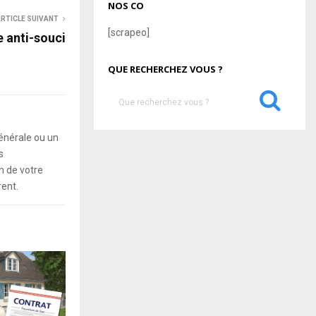
NOS CO
RTICLE SUIVANT
[scrapeo]
e anti-souci
QUE RECHERCHEZ VOUS ?
S
e
a
S
énérale ou un
r
s
c
E
 de votre
h
f
rent.
A
o
r
R
:
C
H