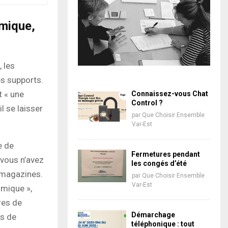
mique,
 les
es supports.
t « une
Connaissez-vous Chat
Control ?
l se laisser
par
Que Choisir Ensemble
Var-Est
e de
Fermetures pendant
 vous n’avez
les congés d’été
s magazines.
par
Que Choisir Ensemble
Var-Est
omique »,
res de
Démarchage
ts de
téléphonique : tout