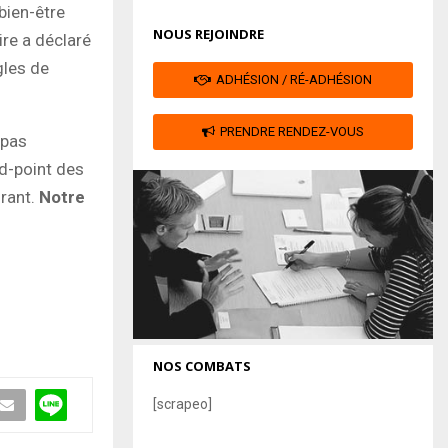
bien-être
NOUS REJOINDRE
ire a déclaré
gles de
ADHÉSION / RÉ-ADHÉSION
PRENDRE RENDEZ-VOUS
 pas
nd-point des
urant.
Notre
NOS COMBATS
[scrapeo]