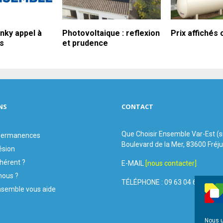
nky appel à
Photovoltaique : reflexion
Prix affichés
s
et prudence
NS
CONTACT
Que Choisir Ensemble Var-Est (
 permanences
Boulevard de la Mer, 83600 Fréj
ésion
hérent ?
E-MAIL
[nous contacter]
ous ?
TÉLÉPHONE : 09 63 04 60 44
nsemble vous aide
Nous u