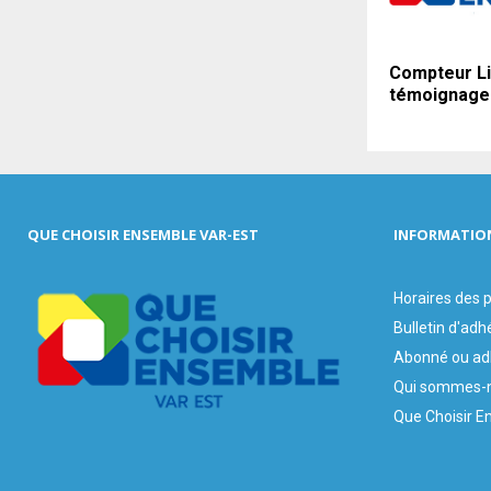
Compteur Li
témoignage
QUE CHOISIR ENSEMBLE VAR-EST
INFORMATIO
Horaires des
Bulletin d'adh
Abonné ou ad
Qui sommes-n
Que Choisir E