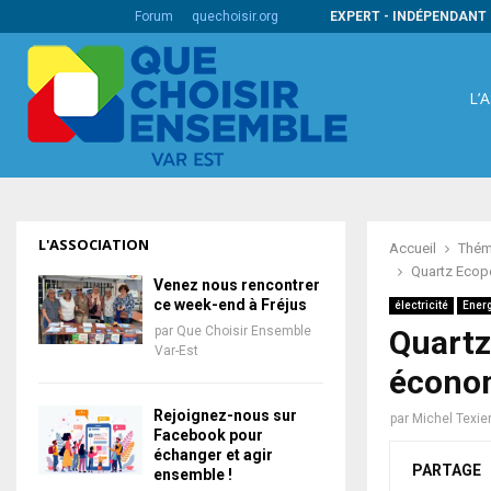
s codes barres internationaux
Forum
quechoisir.org
EXPERT - INDÉPENDANT 
L’
L'ASSOCIATION
Accueil
Thém
Quartz Ecop
Venez nous rencontrer
ce week-end à Fréjus
électricité
Ener
par
Que Choisir Ensemble
Quartz
Var-Est
économ
Rejoignez-nous sur
par
Michel Texie
Facebook pour
échanger et agir
PARTAGE
ensemble !