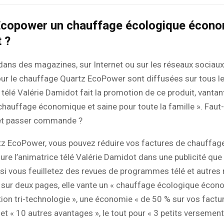
Ecopower un chauffage écologique écono
 ?
dans des magazines, sur Internet ou sur les réseaux sociaux,
our le chauffage Quartz EcoPower sont diffusées sur tous l
 télé Valérie Damidot fait la promotion de ce produit, vantan
chauffage économique et saine pour toute la famille ». Faut-i
et passer commande ?
tz EcoPower, vous pouvez réduire vos factures de chauffag
sure l’animatrice télé Valérie Damidot dans une publicité que
 si vous feuilletez des revues de programmes télé et autre
 sur deux pages, elle vante un « chauffage écologique écon
tion tri-technologie », une économie « de 50 % sur vos factu
et « 10 autres avantages », le tout pour « 3 petits versemen