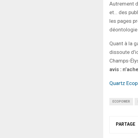
Autrement di
et… des publi
les pages p
déontologie
Quant à la g
dissoute d’i
Champs-Élysé
avis : n’ach
Quartz Ecop
ECOPOWER
PARTAGE