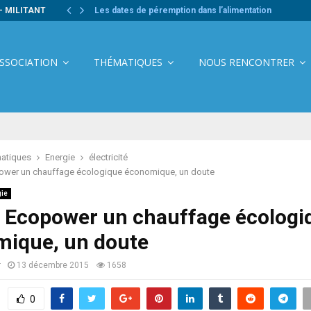
- MILITANT
Les dates de péremption dans l’alimentation
ASSOCIATION
THÉMATIQUES
NOUS RENCONTRER
atiques
Energie
électricité
ower un chauffage écologique économique, un doute
gie
 Ecopower un chauffage écologi
ique, un doute
r
13 décembre 2015
1658
0