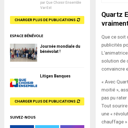
par
Que Choisir Ensemble
Var-Est
Quartz 
CHARGER PLUS DE PUBLICATIONS
vraiment
ESPACE BÉNÉVOLE
Que ce soit 
publicités p
Journée mondiale du
bénévolat !
L’animatrice
solution de 
convaincre 
Litiges Banques
« Avec Quar
moitié », as
pas pu rater
CHARGER PLUS DE PUBLICATIONS
Tout sourire
une « révolu
SUIVEZ-NOUS
chauffage » 