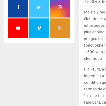
79,90 € ». Bi
Mais à y reg
électrique ra
infrarouges 
plus écologi
images de la
fonctionner 
1 500 watts,
électrique.
D’ailleurs, à
logement à 1
condition q
termes de co
1 m, ne faci
fabricant, c