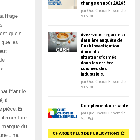
change en août 2026 !
par
Que Choisir Ensemble
hauffage
Var-Est
es
onomique ni
Avez-vous regardé la
dernière enquête de
 que les
Cash Investigation:
peut
Aliments
ultratransformés :
de
dans les arrière-
ge
cuisines des
industriels.…
par
Que Choisir Ensemble
Var-Est
chauffant le
é, à
Complémentaire santé
 pièce. En
par
Que Choisir Ensemble
seulement de
Var-Est
de marque du
CHARGER PLUS DE PUBLICATIONS
ure-Line.