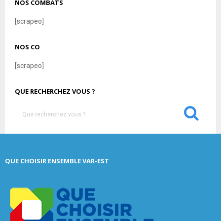
NOS COMBATS
[scrapeo]
NOS CO
[scrapeo]
QUE RECHERCHEZ VOUS ?
S
e
a
S
r
c
E
QUE CHOISIR ENSEMBLE VAR-EST
h
f
A
o
r
R
:
C