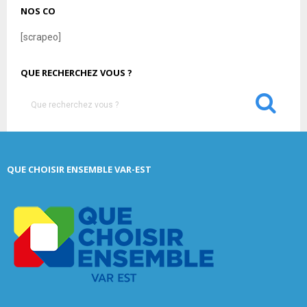
NOS CO
[scrapeo]
QUE RECHERCHEZ VOUS ?
S
e
a
S
r
c
E
QUE CHOISIR ENSEMBLE VAR-EST
h
f
A
o
r
R
:
C
H