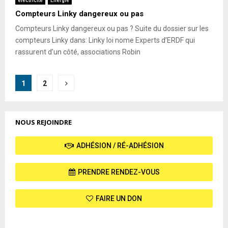
électricité
Energie
Compteurs Linky dangereux ou pas
Compteurs Linky dangereux ou pas ? Suite du dossier sur les
compteurs Linky dans: Linky loi nome Experts d’ERDF qui
rassurent d’un côté, associations Robin
Pagination
1
2
des
publications
NOUS REJOINDRE
ADHÉSION / RÉ-ADHÉSION
PRENDRE RENDEZ-VOUS
FAIRE UN DON