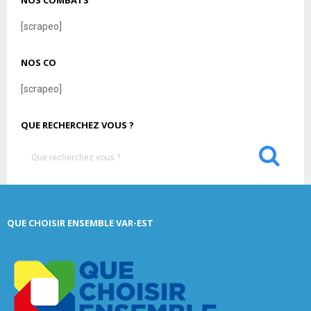
NOS COMBATS
[scrapeo]
NOS CO
[scrapeo]
QUE RECHERCHEZ VOUS ?
S
e
a
S
r
c
E
QUE CHOISIR ENSEMBLE VAR-EST
h
f
A
o
r
R
:
C