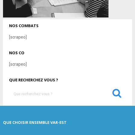
NOS COMBATS
[scrapeo]
NOS CO
[scrapeo]
QUE RECHERCHEZ VOUS ?
S
e
a
S
r
c
E
QUE CHOISIR ENSEMBLE VAR-EST
h
f
A