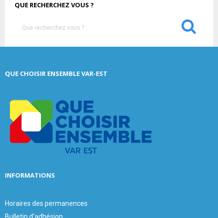
QUE RECHERCHEZ VOUS ?
S
e
a
S
r
c
E
QUE CHOISIR ENSEMBLE VAR-EST
h
f
A
o
r
R
:
C
H
INFORMATIONS
Horaires des permanences
Bulletin d'adhésion