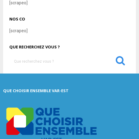
[scrapeo]
NOS CO
[scrapeo]
QUE RECHERCHEZ VOUS ?
S
e
a
S
r
c
E
QUE CHOISIR ENSEMBLE VAR-EST
h
f
A
o
r
R
:
C
H