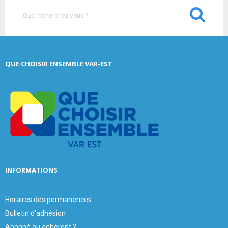
S
e
a
S
r
c
E
QUE CHOISIR ENSEMBLE VAR-EST
h
f
A
o
r
R
:
C
H
INFORMATIONS
Horaires des permanences
Bulletin d'adhésion
Abonné ou adhérent ?