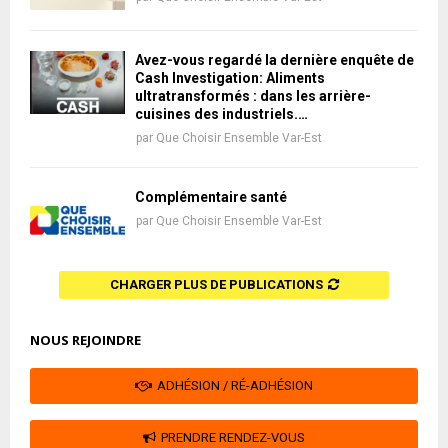
Avez-vous regardé la dernière enquête de
Cash Investigation: Aliments
ultratransformés : dans les arrière-
cuisines des industriels.…
par
Que Choisir Ensemble Var-Est
Complémentaire santé
par
Que Choisir Ensemble Var-Est
CHARGER PLUS DE PUBLICATIONS
NOUS REJOINDRE
ADHÉSION / RÉ-ADHÉSION
PRENDRE RENDEZ-VOUS