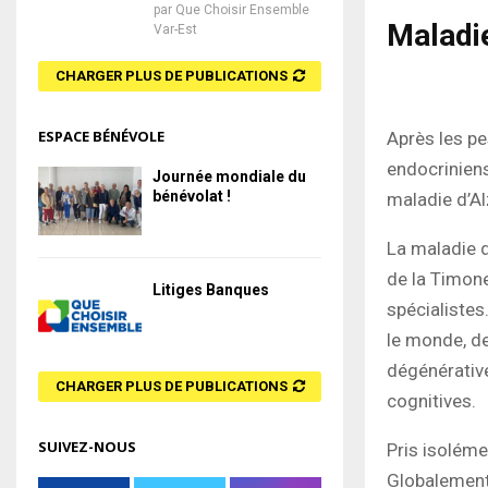
par
Que Choisir Ensemble
Maladi
Var-Est
CHARGER PLUS DE PUBLICATIONS
ESPACE BÉNÉVOLE
Après les pes
endocriniens
Journée mondiale du
bénévolat !
maladie d’Al
La maladie d
de la Timone 
Litiges Banques
spécialistes
le monde, de
dégénérative
CHARGER PLUS DE PUBLICATIONS
cognitives.
SUIVEZ-NOUS
Pris isoléme
Globalement,