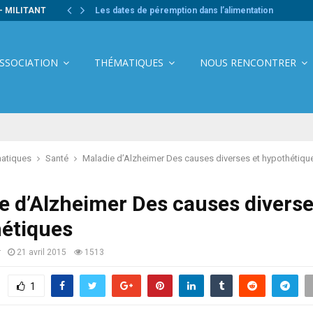
- MILITANT
Les dates de péremption dans l’alimentation
ASSOCIATION
THÉMATIQUES
NOUS RENCONTRER
atiques
Santé
Maladie d’Alzheimer Des causes diverses et hypothétiqu
e d’Alzheimer Des causes diverse
étiques
r
21 avril 2015
1513
1