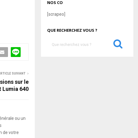
NOS CO
[scrapeo]
QUE RECHERCHEZ VOUS ?
S
e
a
S
r
c
E
RTICLE SUIVANT
h
f
ions sur le
A
o
t Lumia 640
r
R
:
C
énérale ou un
H
s
 de votre