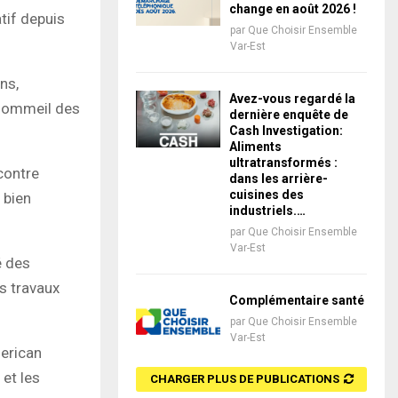
change en août 2026 !
tif depuis
par
Que Choisir Ensemble
Var-Est
ns,
Avez-vous regardé la
 sommeil des
dernière enquête de
Cash Investigation:
Aliments
ultratransformés :
contre
dans les arrière-
cuisines des
 bien
industriels.…
par
Que Choisir Ensemble
Var-Est
é des
es travaux
Complémentaire santé
par
Que Choisir Ensemble
Var-Est
merican
 et les
CHARGER PLUS DE PUBLICATIONS