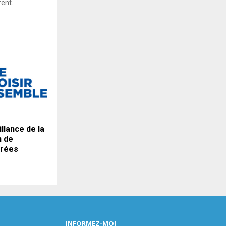
rent.
llance de la
n de
nrées
INFORMEZ-MOI