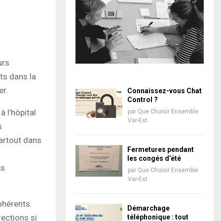
urs
ts dans la
er.
Connaissez-vous Chat
Control ?
 l’hôpital
par
Que Choisir Ensemble
Var-Est
s
partout dans
Fermetures pendant
les congés d’été
és
par
Que Choisir Ensemble
Var-Est
cohérents.
Démarchage
ections si
téléphonique : tout