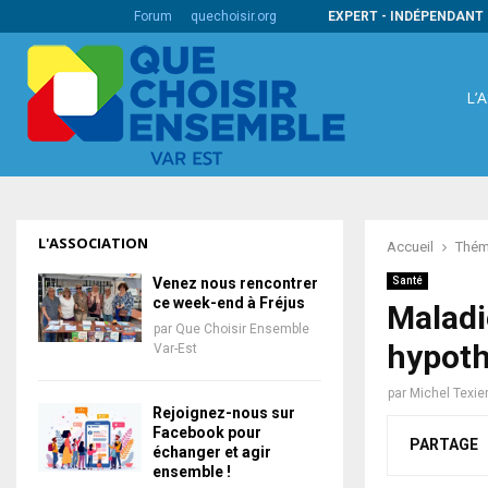
s codes barres internationaux
Forum
quechoisir.org
EXPERT - INDÉPENDANT 
L’
L'ASSOCIATION
Accueil
Thém
Venez nous rencontrer
Santé
ce week-end à Fréjus
Maladi
par
Que Choisir Ensemble
hypoth
Var-Est
par
Michel Texie
Rejoignez-nous sur
Facebook pour
PARTAGE
échanger et agir
ensemble !