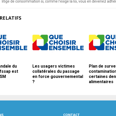
litige de consommation si, comme l’exige la loi, vous en devenez adhé
RELATIFS
andale du
Les usagers victimes
Plan de survei
Afssap est
collatérales du passage
contaminatio
NSM
en force gouvernemental
certaines de
?
alimentaires
NS
CONTACT