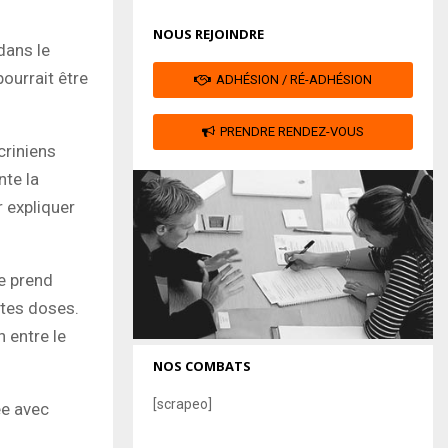
NOUS REJOINDRE
dans le
ourrait être
ADHÉSION / RÉ-ADHÉSION
PRENDRE RENDEZ-VOUS
criniens
nte la
 expliquer
e prend
rtes doses.
 entre le
NOS COMBATS
[scrapeo]
ée avec